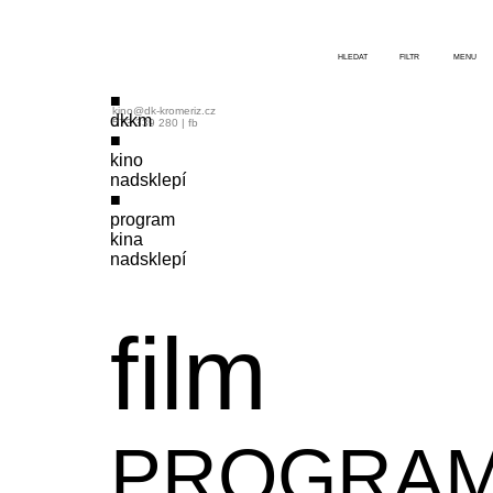
HLEDAT
FILTR
MENU
kino@dk-kromeriz.cz
dkkm
573 339 280
|
fb
kino
nadsklepí
program
kina
nadsklepí
film
PROGRA