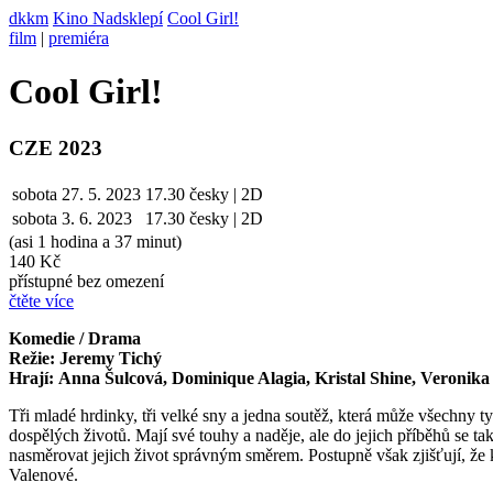
dkkm
Kino Nadsklepí
Cool Girl!
film
|
premiéra
Cool Girl!
CZE 2023
sobota
27. 5. 2023
17.30
česky | 2D
sobota
3. 6.
2023
17.30
česky | 2D
(asi 1 hodina a 37 minut)
140 Kč
přístupné bez omezení
čtěte více
Komedie / Drama
Režie: Jeremy Tichý
Hrají: Anna Šulcová, Dominique Alagia, Kristal Shine, Veronika 
Tři mladé hrdinky, tři velké sny a jedna soutěž, která může všechny ty
dospělých životů. Mají své touhy a naděje, ale do jejich příběhů se ta
nasměrovat jejich život správným směrem. Postupně však zjišťují, že
Valenové.