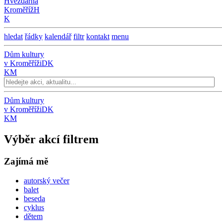
Hvězdárna
Kroměříž
H
K
hledat
řádky
kalendář
filtr
kontakt
menu
Dům kultury
v Kroměříži
DK
KM
Dům kultury
v Kroměříži
DK
KM
Výběr akcí filtrem
Zajímá mě
autorský večer
balet
beseda
cyklus
dětem