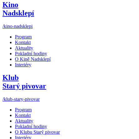
Kino
Nadsklepí
/kino-nadsklepi
Program
Kontakt
Aktuality
Pokladní hodiny
O Kině Nadsklepí
Interiéry
Klub
Starý pivovar
/klub-stary-pivovar
Program
Kontakt
Aktuality
Pokladní hodiny
O Klubu Starý pivovar
Interiéry