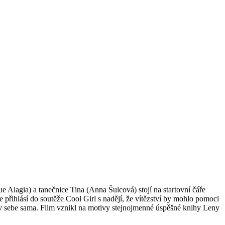
ue Alagia) a tanečnice Tina (Anna Šulcová) stojí na startovní čáře
se přihlásí do soutěže Cool Girl s nadějí, že vítězství by mohlo pomoci
t v sebe sama. Film vznikl na motivy stejnojmenné úspěšné knihy Leny