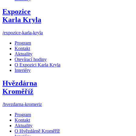
Expozice
Karla Kryla
/expozice-karla-kryla
Program
Kontakt
Aktuality
Otevírací hodiny
O Expozici Karla Kryla
Interiéry
Hvězdárna
Kroměříž
/hvezdarna-kromeriz
Program
Kontakt
Aktuality
O Hvězdárně Kroměříž