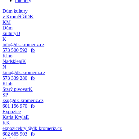
Interiéry
Dům kultury
v Kroměříži
DK
KM
Dům
kultury
D
K
info@dk-kromeriz.cz
573 500 592
|
fb
Kino
Nadsklepí
K
N
kino@dk-kromeriz.cz
573 339 280
|
fb
Klub
Starý pivovar
K
SP
ksp@dk-kromeriz.cz
601 156 970
|
fb
Expozice
Karla Kryla
E
KK
expozicekryl@dk-kromeriz.cz
602 665 903
|
fb