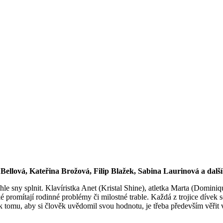
Bellová, Kateřina Brožová, Filip Blažek, Sabina Laurinová a další
hle sny splnit. Klavíristka Anet (Kristal Shine), atletka Marta (Dominiq
ké promítají rodinné problémy či milostné trable. Každá z trojice dívek 
 k tomu, aby si člověk uvědomil svou hodnotu, je třeba především věři