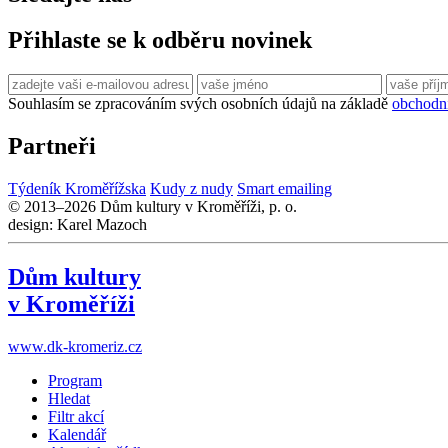
Přihlaste se k odběru novinek
Souhlasím se zpracováním svých osobních údajů na základě
obchodn
Partneři
Týdeník Kroměřížska
Kudy z nudy
Smart emailing
© 2013–2026 Dům kultury v Kroměříži, p. o.
design: Karel Mazoch
Dům kultury
v Kroměříži
www.dk-kromeriz.cz
Program
Hledat
Filtr akcí
Kalendář