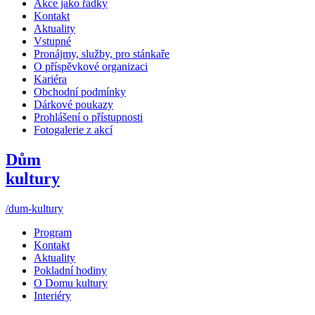
Akce jako řádky
Kontakt
Aktuality
Vstupné
Pronájmy, služby, pro stánkaře
O příspěvkové organizaci
Kariéra
Obchodní podmínky
Dárkové poukazy
Prohlášení o přístupnosti
Fotogalerie z akcí
Dům
kultury
/dum-kultury
Program
Kontakt
Aktuality
Pokladní hodiny
O Domu kultury
Interiéry