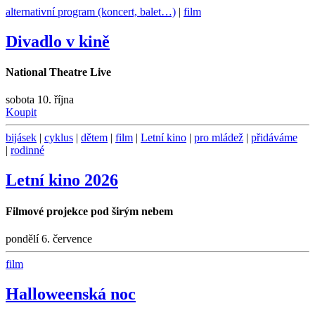
alternativní program (koncert, balet…)
|
film
Divadlo v kině
National Theatre Live
sobota 10. října
Koupit
bijásek
|
cyklus
|
dětem
|
film
|
Letní kino
|
pro mládež
|
přidáváme
|
rodinné
Letní kino 2026
Filmové projekce pod širým nebem
pondělí 6. července
film
Halloweenská noc