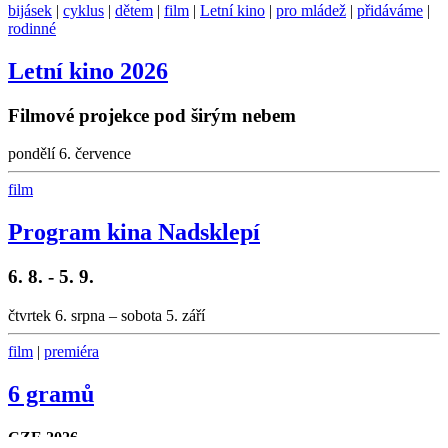
bijásek
|
cyklus
|
dětem
|
film
|
Letní kino
|
pro mládež
|
přidáváme
|
rodinné
Letní kino 2026
Filmové projekce pod širým nebem
pondělí 6. července
film
Program kina Nadsklepí
6. 8. - 5. 9.
čtvrtek 6. srpna – sobota 5. září
film
|
premiéra
6 gramů
CZE 2026