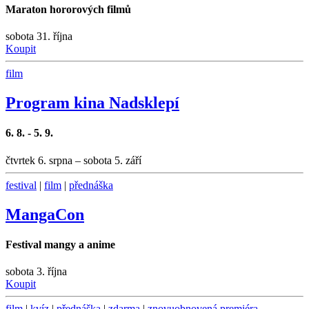
Maraton hororových filmů
sobota 31. října
Koupit
film
Program kina Nadsklepí
6. 8. - 5. 9.
čtvrtek 6. srpna – sobota 5. září
festival
|
film
|
přednáška
MangaCon
Festival mangy a anime
sobota 3. října
Koupit
film
|
kvíz
|
přednáška
|
zdarma
|
znovuobnovená premiéra