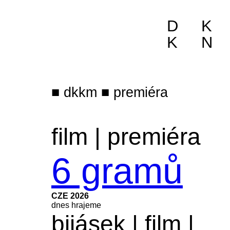
D
K
K
N
dkkm
premiéra
film
|
premiéra
6 gramů
CZE 2026
dnes hrajeme
bijásek
|
film
|