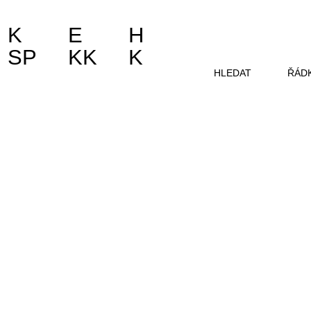
K
E
H
SP
KK
K
HLEDAT
ŘÁD