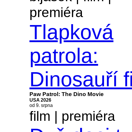
KOUPIT
premiéra
Tlapková
patrola:
Dinosauří f
Paw Patrol: The Dino Movie
USA 2026
od 9. srpna
film
|
premiéra
KOUPIT