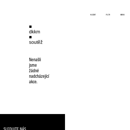
HLEDAT
FILTR
MENU
dkkm
soutěž
Nenašli
jsme
žádné
nadcházející
akce.
SLEDUJTE NÁS