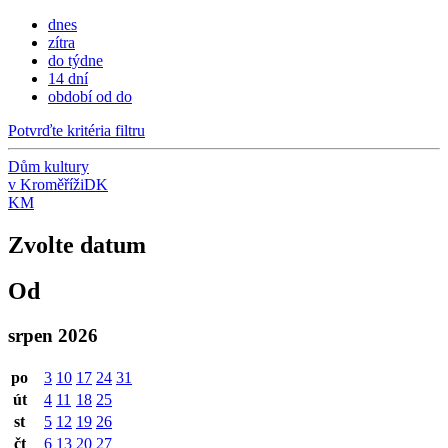
dnes
zítra
do týdne
14 dní
období od do
Potvrďte kritéria filtru
Dům kultury
v Kroměříži
DK
KM
Zvolte datum
Od
srpen 2026
po
3
10
17
24
31
út
4
11
18
25
st
5
12
19
26
čt
6
13
20
27