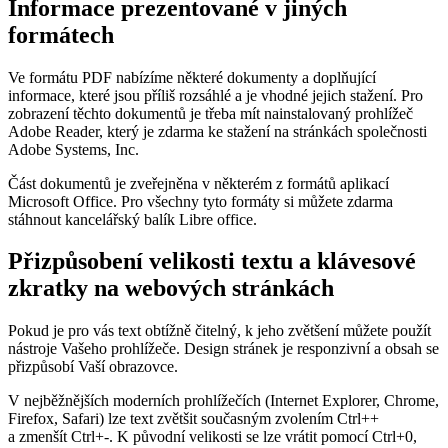
Informace prezentované v jiných
formátech
Ve formátu PDF nabízíme některé dokumenty a doplňující
informace, které jsou příliš rozsáhlé a je vhodné jejich stažení. Pro
zobrazení těchto dokumentů je třeba mít nainstalovaný prohlížeč
Adobe Reader, který je zdarma ke stažení na stránkách společnosti
Adobe Systems, Inc.
Část dokumentů je zveřejněna v některém z formátů aplikací
Microsoft Office. Pro všechny tyto formáty si můžete zdarma
stáhnout kancelářský balík Libre office.
Přizpůsobení velikosti textu a klávesové
zkratky na webových stránkách
Pokud je pro vás text obtížně čitelný, k jeho zvětšení můžete použít
nástroje Vašeho prohlížeče. Design stránek je responzivní a obsah se
přizpůsobí Vaší obrazovce.
V nejběžnějších moderních prohlížečích (Internet Explorer, Chrome,
Firefox, Safari) lze text zvětšit současným zvolením Ctrl++
a zmenšít Ctrl+-. K původní velikosti se lze vrátit pomocí Ctrl+0,