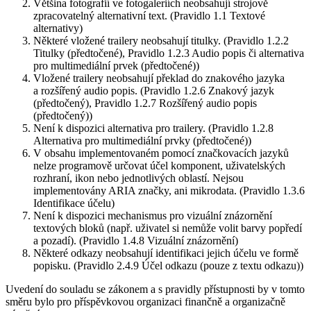
Většina fotografií ve fotogaleriích neobsahují strojově
zpracovatelný alternativní text. (Pravidlo 1.1 Textové
alternativy)
Některé vložené trailery neobsahují titulky. (Pravidlo 1.2.2
Titulky (předtočené), Pravidlo 1.2.3 Audio popis či alternativa
pro multimediální prvek (předtočené))
Vložené trailery neobsahují překlad do znakového jazyka
a rozšířený audio popis. (Pravidlo 1.2.6 Znakový jazyk
(předtočený), Pravidlo 1.2.7 Rozšířený audio popis
(předtočený))
Není k dispozici alternativa pro trailery. (Pravidlo 1.2.8
Alternativa pro multimediální prvky (předtočené))
V obsahu implementovaném pomocí značkovacích jazyků
nelze programově určovat účel komponent, uživatelských
rozhraní, ikon nebo jednotlivých oblastí. Nejsou
implementovány ARIA značky, ani mikrodata. (Pravidlo 1.3.6
Identifikace účelu)
Není k dispozici mechanismus pro vizuální znázornění
textových bloků (např. uživatel si nemůže volit barvy popředí
a pozadí). (Pravidlo 1.4.8 Vizuální znázornění)
Některé odkazy neobsahují identifikaci jejich účelu ve formě
popisku. (Pravidlo 2.4.9 Účel odkazu (pouze z textu odkazu))
Uvedení do souladu se zákonem a s pravidly přístupnosti by v tomto
směru bylo pro příspěvkovou organizaci finančně a organizačně