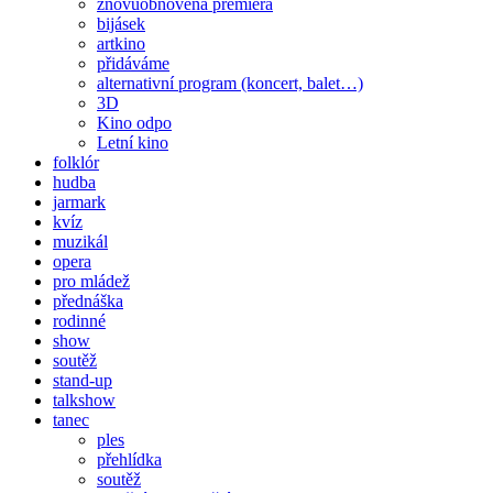
znovuobnovená premiéra
bijásek
artkino
přidáváme
alternativní program (koncert, balet…)
3D
Kino odpo
Letní kino
folklór
hudba
jarmark
kvíz
muzikál
opera
pro mládež
přednáška
rodinné
show
soutěž
stand-up
talkshow
tanec
ples
přehlídka
soutěž