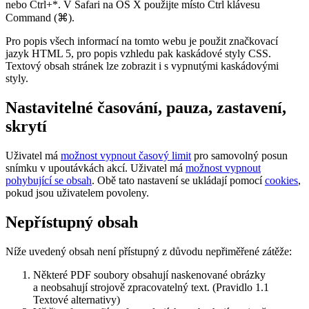
nebo Ctrl+*. V Safari na OS X použijte místo Ctrl klávesu
Command (⌘).
Pro popis všech informací na tomto webu je použit značkovací
jazyk HTML 5, pro popis vzhledu pak kaskádové styly CSS.
Textový obsah stránek lze zobrazit i s vypnutými kaskádovými
styly.
Nastavitelné časování, pauza, zastavení,
skrytí
Uživatel má
možnost vypnout časový limit
pro samovolný posun
snímku v upoutávkách akcí. Uživatel má
možnost vypnout
pohybující se obsah
. Obě tato nastavení se ukládají pomocí
cookies
,
pokud jsou uživatelem povoleny.
Nepřístupný obsah
Níže uvedený obsah není přístupný z důvodu nepřiměřené zátěže:
Některé PDF soubory obsahují naskenované obrázky
a neobsahují strojově zpracovatelný text. (Pravidlo 1.1
Textové alternativy)