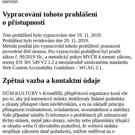
náročné.
Vypracování tohoto prohlášení
o přístupnosti
Toto prohlášení bylo vypracováno dne 19. 11. 2019.
Prohlášení bylo revidováno dne 29. 11. 2019.
Metoda použitá pro vypracování tohoto prohlášení: posouzení
provedené třetí stranou. Pro vypracování prohlášení byl použit
zákon č. 99/2019 Sb., a metodický pokyn MVČR k tomuto zákonu,
normy EN 301 549 V2 1.2 a mezinárodně uznávanému standardu
Web Content Accessibility Guidelines – WCAG 2.1.
Zpětná vazba a kontaktní údaje
DŮM KULTURY v Kroměříži, příspěvková organizace koná vše
pro to, aby její internetové stránky dodržovaly žádané podmínky
a zůstaly přístupné všem návštěvníkům, a to na základě principu
přístupnosti (vnímatelnost, ovladatelnost, srozumitelnost a stabilita).
Vaše případné náměty či informace o problémech při zobrazovaní
těchto stránek, stejně jako dotazy, návrhy nebo připomínky týkající
se obsahu webu či důvodného podezření, že webová stránka
nesplňuje zákonem dané požadavky, můžete směřovat na e-