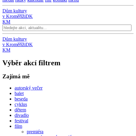
Dům kultury
v Kroměříži
DK
KM
Dům kultury
v Kroměříži
DK
KM
Výběr akcí filtrem
Zajímá mě
autorský večer
balet
beseda
cyklus
dětem
divadlo
festival
film
premiéra