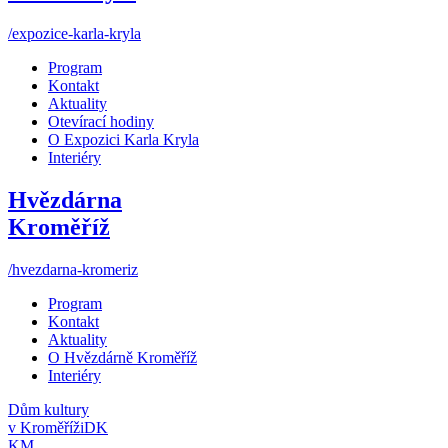
/expozice-karla-kryla
Program
Kontakt
Aktuality
Otevírací hodiny
O Expozici Karla Kryla
Interiéry
Hvězdárna
Kroměříž
/hvezdarna-kromeriz
Program
Kontakt
Aktuality
O Hvězdárně Kroměříž
Interiéry
Dům kultury
v Kroměříži
DK
KM