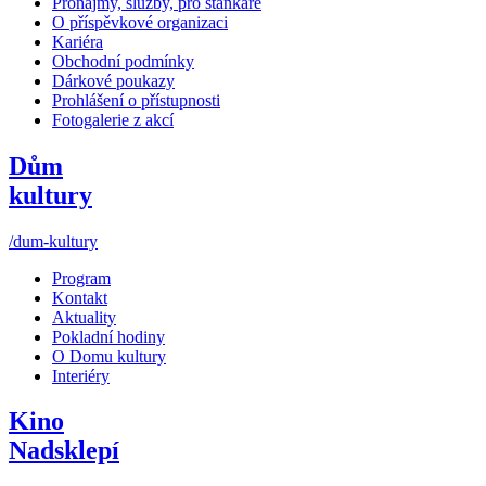
Pronájmy, služby, pro stánkaře
O příspěvkové organizaci
Kariéra
Obchodní podmínky
Dárkové poukazy
Prohlášení o přístupnosti
Fotogalerie z akcí
Dům
kultury
/dum-kultury
Program
Kontakt
Aktuality
Pokladní hodiny
O Domu kultury
Interiéry
Kino
Nadsklepí