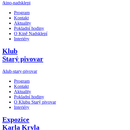
/kino-nadsklepi
Program
Kontakt
Aktuality
Pokladní hodiny
O Kině Nadsklepí
Interiéry
Klub
Starý pivovar
/klub-stary-pivovar
Program
Kontakt
Aktuality
Pokladní hodiny
O Klubu Starý pivovar
Interiéry
Expozice
Karla Kryla