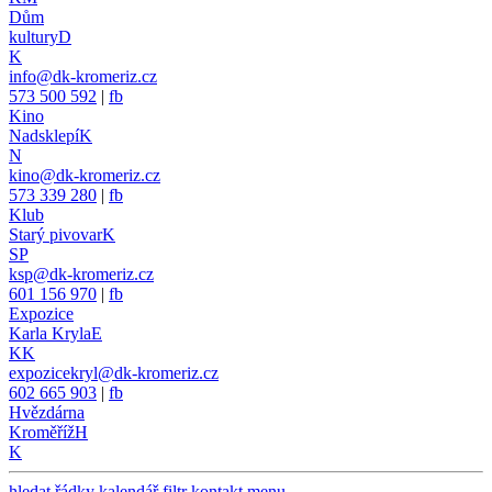
Dům
kultury
D
K
info@dk-kromeriz.cz
573 500 592
|
fb
Kino
Nadsklepí
K
N
kino@dk-kromeriz.cz
573 339 280
|
fb
Klub
Starý pivovar
K
SP
ksp@dk-kromeriz.cz
601 156 970
|
fb
Expozice
Karla Kryla
E
KK
expozicekryl@dk-kromeriz.cz
602 665 903
|
fb
Hvězdárna
Kroměříž
H
K
hledat
řádky
kalendář
filtr
kontakt
menu