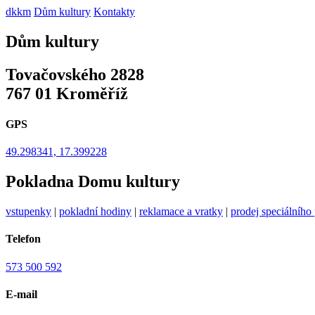
dkkm
Dům kultury
Kontakty
Dům kultury
Tovačovského 2828
767 01 Kroměříž
GPS
49.298341, 17.399228
Pokladna Domu kultury
vstupenky
|
pokladní hodiny
|
reklamace a vratky
|
prodej speciálního
Telefon
573 500 592
E-mail