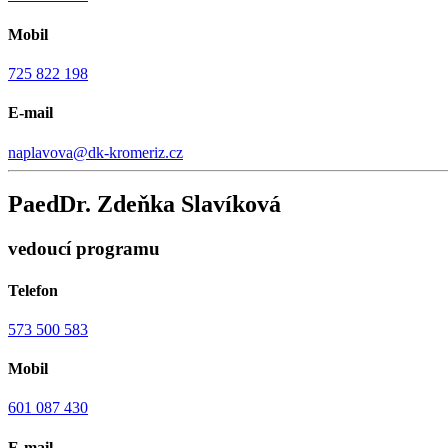
Mobil
725 822 198
E-mail
naplavova@dk-kromeriz.cz
PaedDr. Zdeňka Slavíková
vedoucí programu
Telefon
573 500 583
Mobil
601 087 430
E-mail