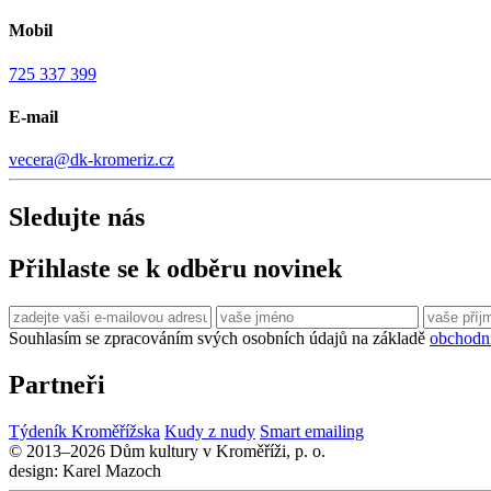
Mobil
725 337 399
E-mail
vecera@dk-kromeriz.cz
Sledujte nás
Přihlaste se k odběru novinek
Souhlasím se zpracováním svých osobních údajů na základě
obchodn
Partneři
Týdeník Kroměřížska
Kudy z nudy
Smart emailing
© 2013–2026 Dům kultury v Kroměříži, p. o.
design: Karel Mazoch