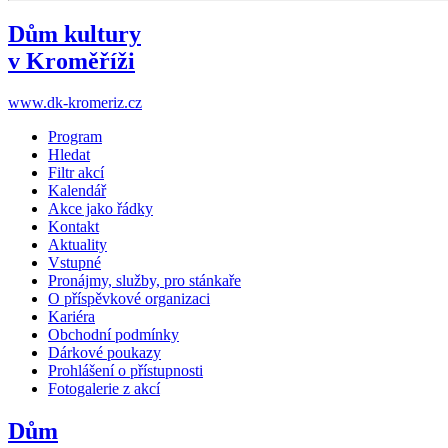
Dům kultury
v Kroměříži
www.dk-kromeriz.cz
Program
Hledat
Filtr akcí
Kalendář
Akce jako řádky
Kontakt
Aktuality
Vstupné
Pronájmy, služby, pro stánkaře
O příspěvkové organizaci
Kariéra
Obchodní podmínky
Dárkové poukazy
Prohlášení o přístupnosti
Fotogalerie z akcí
Dům