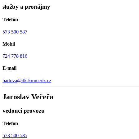
služby a pronájmy
Telefon
573 500 587
Mobil
724 778 816
E-mail
bartova@dk-kromeriz.cz
Jaroslav Večeřa
vedoucí provozu
Telefon
573 500 585