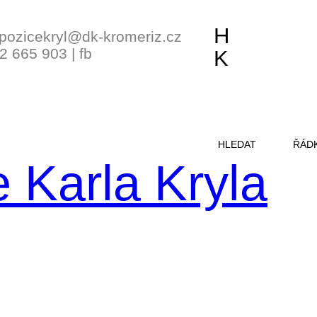
H
pozicekryl@dk-kromeriz.cz
2 665 903
|
fb
K
HLEDAT
ŘÁD
 Karla Kryla