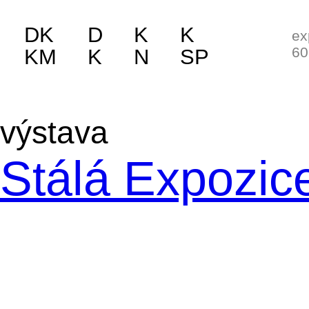
DK
D
K
K
ex
60
KM
K
N
SP
výstava
Stálá Expozice