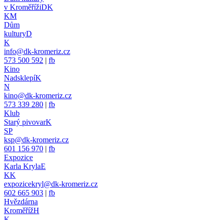
v Kroměříži
DK
KM
Dům
kultury
D
K
info@dk-kromeriz.cz
573 500 592
|
fb
Kino
Nadsklepí
K
N
kino@dk-kromeriz.cz
573 339 280
|
fb
Klub
Starý pivovar
K
SP
ksp@dk-kromeriz.cz
601 156 970
|
fb
Expozice
Karla Kryla
E
KK
expozicekryl@dk-kromeriz.cz
602 665 903
|
fb
Hvězdárna
Kroměříž
H
K