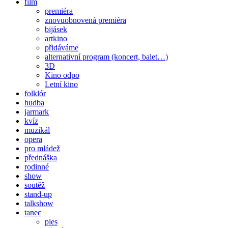
film
premiéra
znovuobnovená premiéra
bijásek
artkino
přidáváme
alternativní program (koncert, balet…)
3D
Kino odpo
Letní kino
folklór
hudba
jarmark
kvíz
muzikál
opera
pro mládež
přednáška
rodinné
show
soutěž
stand-up
talkshow
tanec
ples