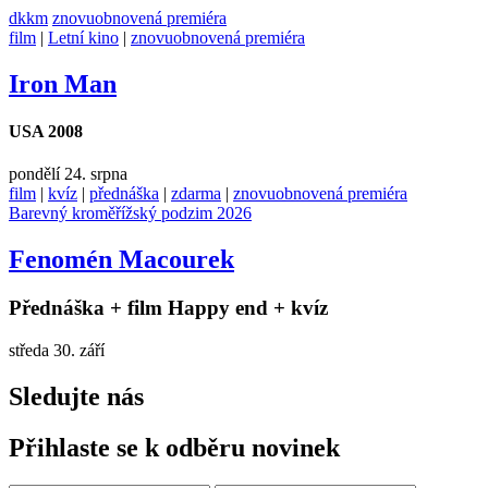
dkkm
znovuobnovená premiéra
film
|
Letní kino
|
znovuobnovená premiéra
Iron Man
USA 2008
pondělí 24. srpna
film
|
kvíz
|
přednáška
|
zdarma
|
znovuobnovená premiéra
Barevný kroměřížský podzim 2026
Fenomén Macourek
Přednáška + film Happy end + kvíz
středa 30. září
Sledujte nás
Přihlaste se k odběru novinek