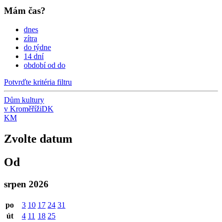
Mám čas?
dnes
zítra
do týdne
14 dní
období od do
Potvrďte kritéria filtru
Dům kultury
v Kroměříži
DK
KM
Zvolte datum
Od
srpen 2026
po
3
10
17
24
31
út
4
11
18
25