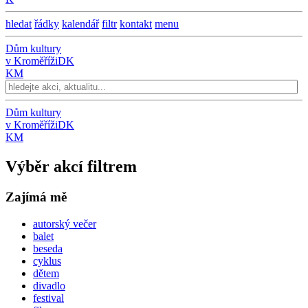
hledat
řádky
kalendář
filtr
kontakt
menu
Dům kultury
v Kroměříži
DK
KM
Dům kultury
v Kroměříži
DK
KM
Výběr akcí filtrem
Zajímá mě
autorský večer
balet
beseda
cyklus
dětem
divadlo
festival