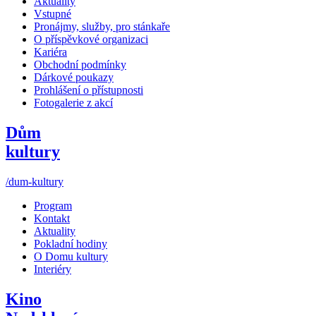
Aktuality
Vstupné
Pronájmy, služby, pro stánkaře
O příspěvkové organizaci
Kariéra
Obchodní podmínky
Dárkové poukazy
Prohlášení o přístupnosti
Fotogalerie z akcí
Dům
kultury
/dum-kultury
Program
Kontakt
Aktuality
Pokladní hodiny
O Domu kultury
Interiéry
Kino