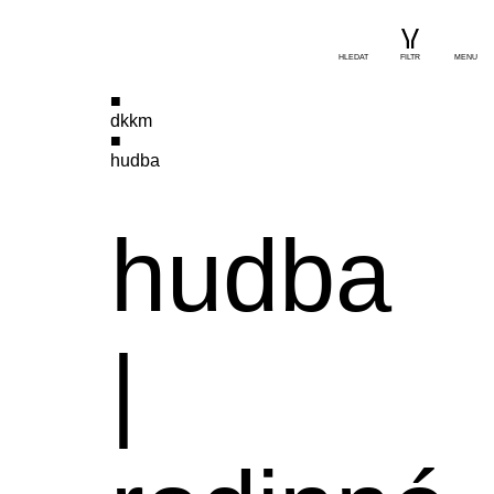
HLEDAT
FILTR
MENU
dkkm
hudba
hudba
|