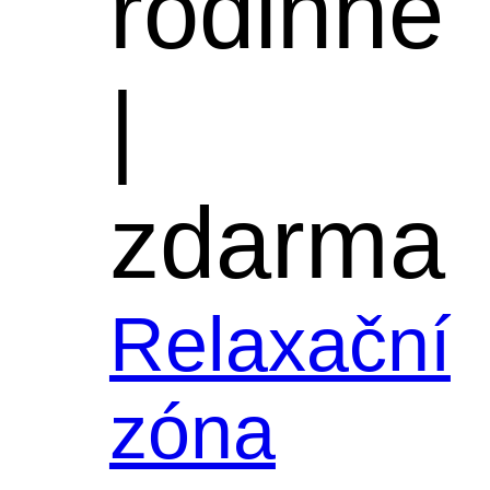
rodinné
|
zdarma
Relaxační
zóna