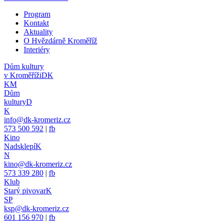
Program
Kontakt
Aktuality
O Hvězdárně Kroměříž
Interiéry
Dům kultury
v Kroměříži
DK
KM
Dům
kultury
D
K
info@dk-kromeriz.cz
573 500 592
|
fb
Kino
Nadsklepí
K
N
kino@dk-kromeriz.cz
573 339 280
|
fb
Klub
Starý pivovar
K
SP
ksp@dk-kromeriz.cz
601 156 970
|
fb