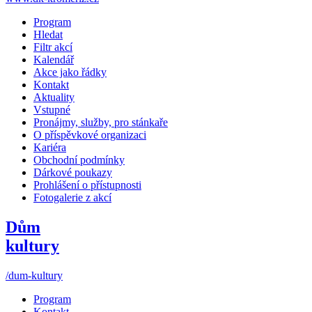
Program
Hledat
Filtr akcí
Kalendář
Akce jako řádky
Kontakt
Aktuality
Vstupné
Pronájmy, služby, pro stánkaře
O příspěvkové organizaci
Kariéra
Obchodní podmínky
Dárkové poukazy
Prohlášení o přístupnosti
Fotogalerie z akcí
Dům
kultury
/dum-kultury
Program
Kontakt