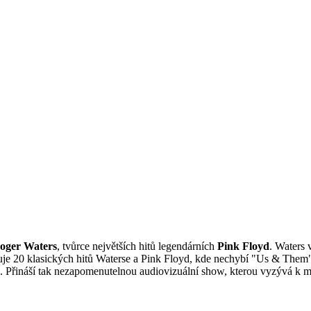
oger Waters
, tvůrce největších hitů legendárních
Pink Floyd
. Waters 
ahuje 20 klasických hitů Waterse a Pink Floyd, kde nechybí "Us & Th
. Přináší tak nezapomenutelnou audiovizuální show, kterou vyzývá k m