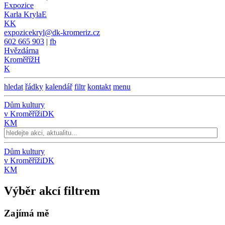
Expozice
Karla Kryla
E
KK
expozicekryl@dk-kromeriz.cz
602 665 903
|
fb
Hvězdárna
Kroměříž
H
K
hledat
řádky
kalendář
filtr
kontakt
menu
Dům kultury
v Kroměříži
DK
KM
Dům kultury
v Kroměříži
DK
KM
Výběr akcí filtrem
Zajímá mě