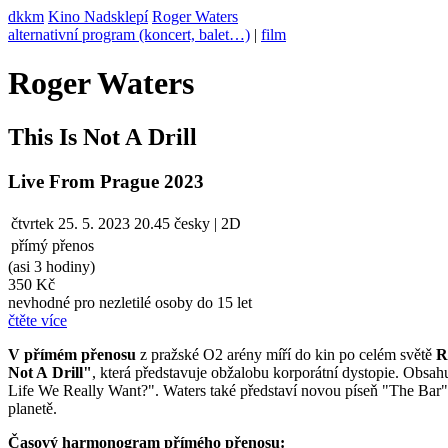
dkkm
Kino Nadsklepí
Roger Waters
alternativní program (koncert, balet…)
|
film
Roger Waters
This Is Not A Drill
Live From Prague 2023
čtvrtek
25. 5. 2023
20.45
česky | 2D
přímý přenos
(asi 3 hodiny)
350 Kč
nevhodné pro nezletilé osoby do 15 let
čtěte více
V přímém přenosu
z pražské O2 arény míří do kin po celém světě
R
Not A Drill"
, která představuje obžalobu korporátní dystopie. Obs
Life We Really Want?". Waters také představí novou píseň "The Bar"
planetě.
Časový harmonogram přímého přenosu: