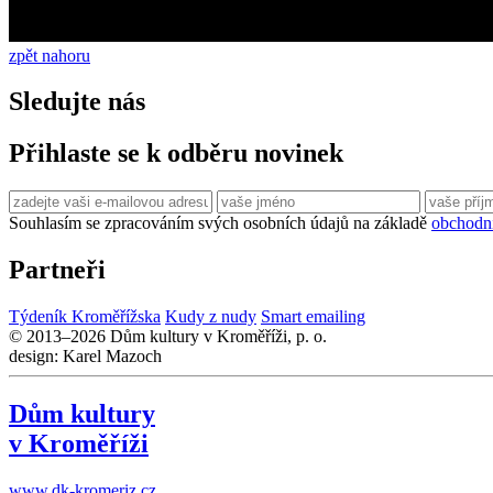
zpět nahoru
Sledujte nás
Přihlaste se k odběru novinek
Souhlasím se zpracováním svých osobních údajů na základě
obchodn
Partneři
Týdeník Kroměřížska
Kudy z nudy
Smart emailing
© 2013–2026 Dům kultury v Kroměříži, p. o.
design: Karel Mazoch
Dům kultury
v Kroměříži
www.dk-kromeriz.cz