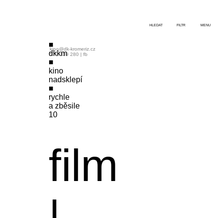
HLEDAT
FILTR
MENU
kino@dk-kromeriz.cz
dkkm
573 339 280
|
fb
kino
nadsklepí
rychle
a zběsile
10
film
|