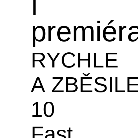
premiér
RYCHLE
A ZBĚSIL
10
Fast