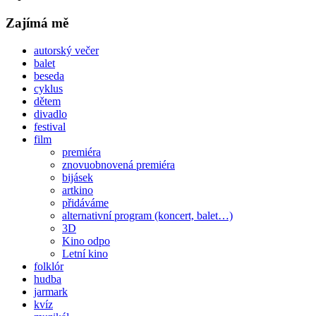
Zajímá mě
autorský večer
balet
beseda
cyklus
dětem
divadlo
festival
film
premiéra
znovuobnovená premiéra
bijásek
artkino
přidáváme
alternativní program (koncert, balet…)
3D
Kino odpo
Letní kino
folklór
hudba
jarmark
kvíz