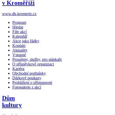
v Kroměříži
www.dk-kromeriz.cz
Program
Hledat
Filtr akcí
Kalendář
Akce jako řádky
Kontakt
Aktuality
Vstupné
Pronájmy, služby, pro stánkaře
O příspěvkové organizaci
Kariéra
Obchodní podmínky
Dárkové poukazy
Prohlášení o přístupnosti
Fotogalerie z akcí
Dům
kultury