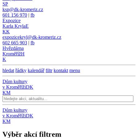
SP
ksp@dk-kromeriz.cz
601 156 970
|
fb
Expozice
Karla Kryla
E
KK
expozicekryl@dk-kromeriz.cz
602 665 903
|
fb
Hvězdárna
Kroměříž
H
K
hledat
řádky
kalendář
filtr
kontakt
menu
Dům kultury
v Kroměříži
DK
KM
Dům kultury
v Kroměříži
DK
KM
Výběr akcí filtrem