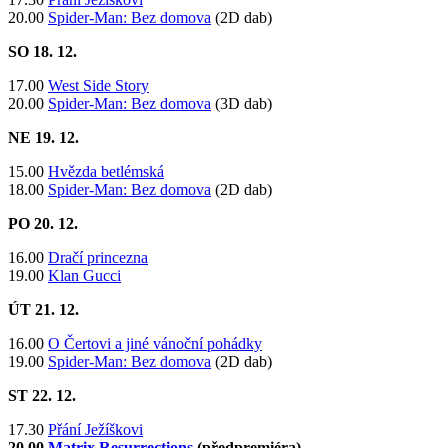
20.00
Spider-Man: Bez domova
(2D dab)
SO 18
. 12.
17.00
West Side Story
20.00
Spider-Man: Bez domova
(3D dab)
NE 19
. 12.
15.00
Hvězda betlémská
18.00
Spider-Man: Bez domova
(2D dab)
PO 20.
12.
16.00
Dračí princezna
19.00
Klan Gucci
ÚT 21.
12.
16.00
O Čertovi a jiné vánoční pohádky
19.00
Spider-Man: Bez domova
(2D dab)
ST 22
. 12.
17.30
Přání Ježíškovi
20.00
Matrix Resurrections
(předpremiéra)