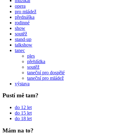
muzikál
opera
pro mládež
přednáška
rodinné
show
soutěž
stand-up
talkshow
tanec
ples
přehlídka
soutěž
taneční pro dospělé
taneční pro mládež
výstava
Pustí mě tam?
do 12 let
do 15 let
do 18 let
Mám na to?