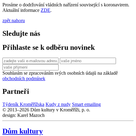
Prosíme o dodržování vládních nařízení související s koronavirem.
Aktuální informace
ZDE
.
zpět nahoru
Sledujte nás
Přihlaste se k odběru novinek
Souhlasím se zpracováním svých osobních údajů na základě
obchodních podmínek
Partneři
Týdeník Kroměřížska
Kudy z nudy
Smart emailing
© 2013–2026 Dům kultury v Kroměříži, p. o.
design: Karel Mazoch
Dům kultury