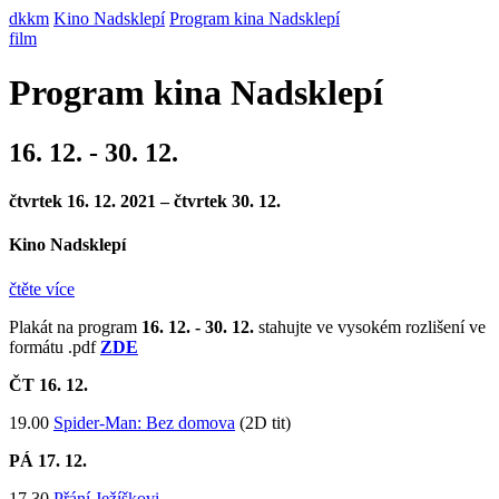
dkkm
Kino Nadsklepí
Program kina Nadsklepí
film
Program kina Nadsklepí
16. 12. - 30. 12.
čtvrtek 16. 12. 2021 – čtvrtek 30. 12.
Kino Nadsklepí
čtěte více
Plakát na program
16. 12. - 30. 12.
stahujte ve vysokém rozlišení ve
formátu .pdf
ZDE
ČT 16
. 12.
19.00
Spider-Man: Bez domova
(2D tit)
PÁ 17
. 12.
17.30
Přání Ježíškovi