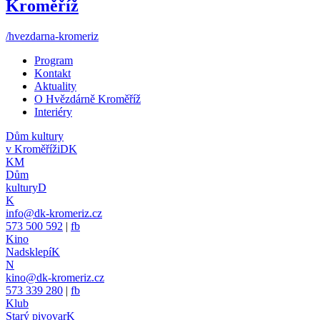
Kroměříž
/hvezdarna-kromeriz
Program
Kontakt
Aktuality
O Hvězdárně Kroměříž
Interiéry
Dům kultury
v Kroměříži
DK
KM
Dům
kultury
D
K
info@dk-kromeriz.cz
573 500 592
|
fb
Kino
Nadsklepí
K
N
kino@dk-kromeriz.cz
573 339 280
|
fb
Klub
Starý pivovar
K