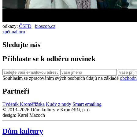
odkazy:
ČSFD
|
bioscop.cz
zpět nahoru
Sledujte nás
Přihlaste se k odběru novinek
Souhlasím se zpracováním svých osobních údajů na základě
obchodn
Partneři
Týdeník Kroměřížska
Kudy z nudy
Smart emailing
© 2013–2026 Dům kultury v Kroměříži, p. o.
design: Karel Mazoch
Dům kultury