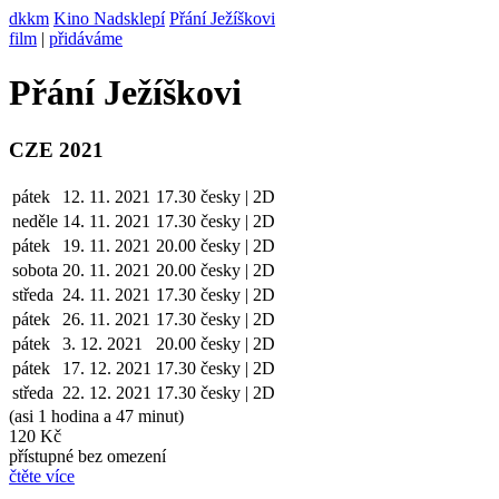
dkkm
Kino Nadsklepí
Přání Ježíškovi
film
|
přidáváme
Přání Ježíškovi
CZE 2021
pátek
12. 11. 2021
17.30
česky | 2D
neděle
14. 11.
2021
17.30
česky | 2D
pátek
19. 11.
2021
20.00
česky | 2D
sobota
20. 11.
2021
20.00
česky | 2D
středa
24. 11.
2021
17.30
česky | 2D
pátek
26. 11.
2021
17.30
česky | 2D
pátek
3. 12.
2021
20.00
česky | 2D
pátek
17. 12.
2021
17.30
česky | 2D
středa
22. 12.
2021
17.30
česky | 2D
(asi 1 hodina a 47 minut)
120 Kč
přístupné bez omezení
čtěte více