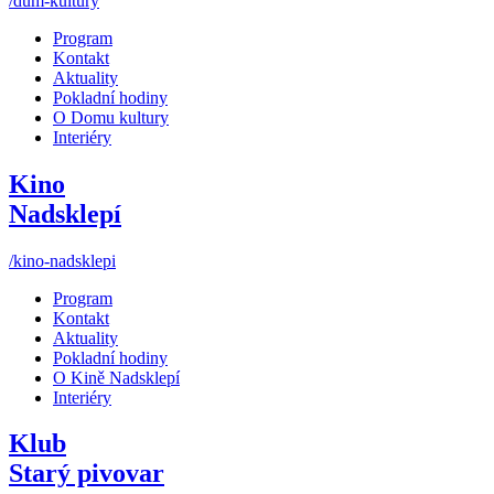
/dum-kultury
Program
Kontakt
Aktuality
Pokladní hodiny
O Domu kultury
Interiéry
Kino
Nadsklepí
/kino-nadsklepi
Program
Kontakt
Aktuality
Pokladní hodiny
O Kině Nadsklepí
Interiéry
Klub
Starý pivovar