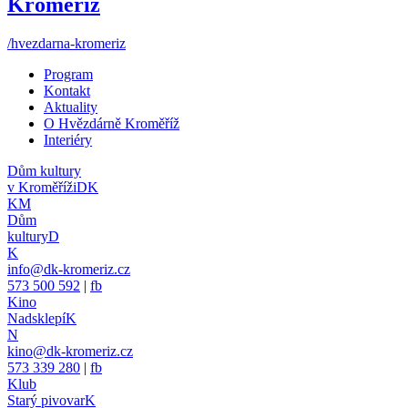
Kroměříž
/hvezdarna-kromeriz
Program
Kontakt
Aktuality
O Hvězdárně Kroměříž
Interiéry
Dům kultury
v Kroměříži
DK
KM
Dům
kultury
D
K
info@dk-kromeriz.cz
573 500 592
|
fb
Kino
Nadsklepí
K
N
kino@dk-kromeriz.cz
573 339 280
|
fb
Klub
Starý pivovar
K