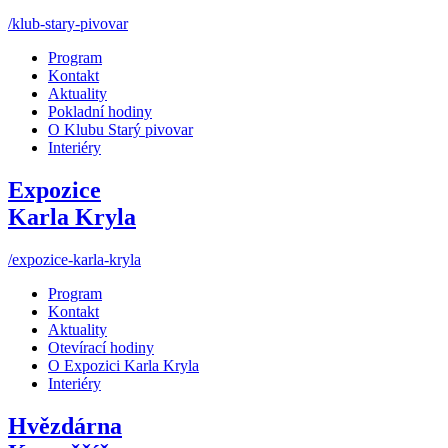
/klub-stary-pivovar
Program
Kontakt
Aktuality
Pokladní hodiny
O Klubu Starý pivovar
Interiéry
Expozice
Karla Kryla
/expozice-karla-kryla
Program
Kontakt
Aktuality
Otevírací hodiny
O Expozici Karla Kryla
Interiéry
Hvězdárna