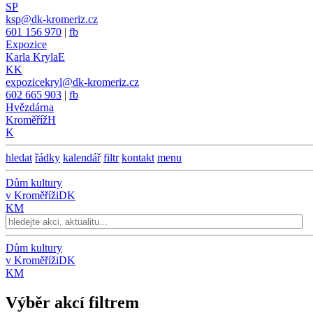
SP
ksp@dk-kromeriz.cz
601 156 970
|
fb
Expozice
Karla Kryla
E
KK
expozicekryl@dk-kromeriz.cz
602 665 903
|
fb
Hvězdárna
Kroměříž
H
K
hledat
řádky
kalendář
filtr
kontakt
menu
Dům kultury
v Kroměříži
DK
KM
Dům kultury
v Kroměříži
DK
KM
Výběr akcí filtrem