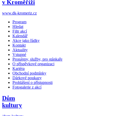
v Kroměříži
www.dk-kromeriz.cz
Program
Hledat
Filtr akcí
Kalendář
Akce jako řádky
Kontakt
Aktuality
Vstupné
Pronájmy, služby, pro stánkaře
O příspěvkové organizaci
Kariéra
Obchodní podmínky
Dárkové poukazy
Prohlášení o přístupnosti
Fotogalerie z akcí
Dům
kultury