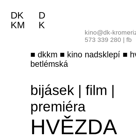
DK
D
KM
K
kino@dk-kromeri
573 339 280
|
fb
dkkm
kino nadsklepí
h
betlémská
bijásek
|
film
|
premiéra
HVĚZDA