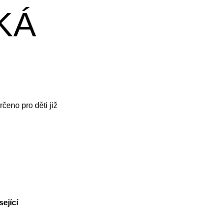
KÁ
eno pro děti již
ející