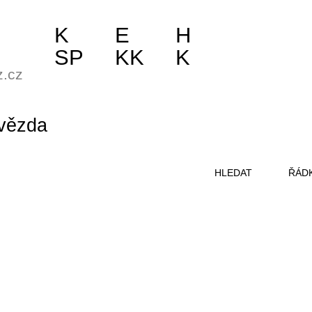
K
E
H
SP
KK
K
z.cz
vězda
HLEDAT
ŘÁD