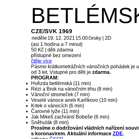
BETLÉMS
CZE/SVK 1969
neděle
19. 12. 2021
15.00
česky | 2D
(asi 1 hodina a 7 minut)
50 Kč
|
děti zdarma
přístupné bez omezení
čtěte více
Pásmo krátkometrážních vánočních pohádek je urč
od 3 let. Vstupné pro děti je
zdarma.
PROGRAM:
Hvězda betlémská (11 min)
Rézi a Brok na vánočním trhu (8 min)
Vánoční stromeček (7 min)
Veselé vánoce aneb Karlíkovo (10 min)
Krtek o vánocích (6 min)
Čarovné lyže (11 min)
Jak Mikeš zachránil Bobeše (6 min)
Sněhulák (8 min)
Prosíme o dodržování vládních nařízení souvis
s koronavirem. Aktuální informace
ZDE
.