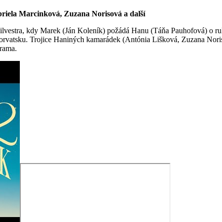
riela Marcinková, Zuzana Norisová a další
lvestra, kdy Marek (Ján Koleník) požádá Hanu (Táňa Pauhofová) o ruku.
orvatsku. Trojice Haniných kamarádek (Antónia Lišková, Zuzana Noriso
drama.