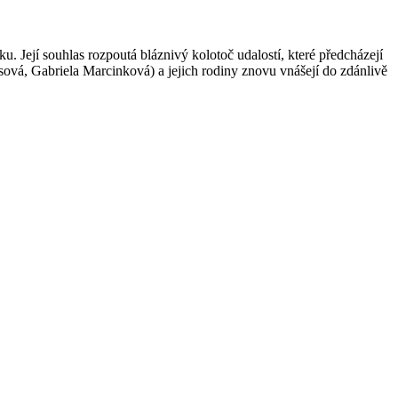
 Její souhlas rozpoutá bláznivý kolotoč udalostí, které předcházejí
vá, Gabriela Marcinková) a jejich rodiny znovu vnášejí do zdánlivě