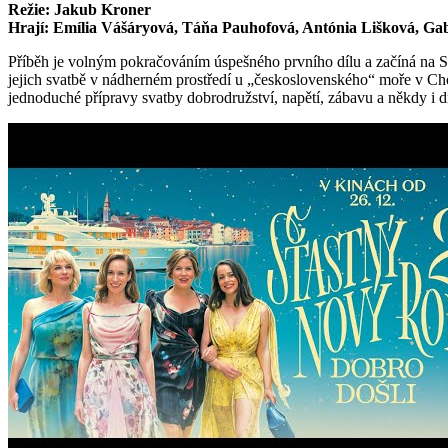
Režie: Jakub Kroner
Hrají: Emília Vášáryová, Táňa Pauhofová, Antónia Lišková, Gab
Příběh je volným pokračováním úspešného prvního dílu a začíná na Si
jejich svatbě v nádherném prostředí u „československého“ moře v Ch
jednoduché přípravy svatby dobrodružství, napětí, zábavu a někdy i 