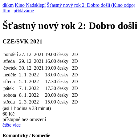
dkkm
Kino Nadsklepí
Šťastný nový rok 2: Dobro došli (Kino odpo)
film
|
přidáváme
Šťastný nový rok 2: Dobro došl
CZE/SVK 2021
pondělí
27. 12. 2021
19.00
česky | 2D
středa
29. 12.
2021
16.00
česky | 2D
čtvrtek
30. 12.
2021
19.00
česky | 2D
neděle
2. 1. 2022
18.00
česky | 2D
středa
5. 1.
2022
17.30
česky | 2D
pátek
7. 1.
2022
17.30
česky | 2D
sobota
8. 1.
2022
20.00
česky | 2D
středa
2. 3.
2022
15.00
česky | 2D
(asi 1 hodina a 33 minut)
60 Kč
přístupné bez omezení
čtěte více
Romantický / Komedie