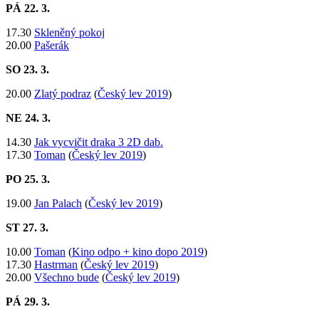
PÁ
22. 3.
​17.30
Skleněný pokoj
20.00
Pašerák
SO 23. 3.
20.00
Zlatý podraz
(
Český lev 2019
)
NE
24. 3.
14.30
Jak vycvičit draka 3 2D dab.
​17.30
Toman
(
Český lev 2019
)
PO 25. 3.
19.00
Jan Palach
(
Český lev 2019
)
ST 27
. 3.
10.00
Toman
(
Kino odpo + kino dopo 2019
)
17.30
Hastrman
(
Český lev 2019
)
20.00
Všechno bude
(
Český lev 2019
)
PÁ
29. 3.