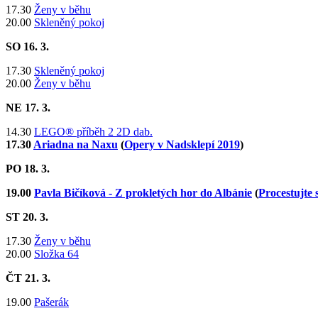
17.30
Ženy v běhu
20.00
Skleněný pokoj
SO 16
. 3.
17.30
Skleněný pokoj
20.00
Ženy v běhu
NE 17
. 3.
14.30
LEGO® příběh 2 2D dab.
17.30
Ariadna na Naxu
(
Opery v Nadsklepí 2019
)
PO 18
. 3.
19.00
Pavla Bičíková - Z prokletých hor do Albánie
(
Procestujte
ST
20. 3.
17.30
Ženy v běhu
20.00
Složka 64
ČT
21. 3.
19.00
Pašerák