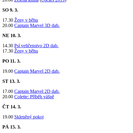
SO 9
. 3.
17.30
Ženy v běhu
20.00
Captain Marvel 3D dab.
NE 10
. 3.
14.30
Psí veličenstvo 2D dab.
17.30
Ženy v běhu
PO 11
. 3.
​19.00
Captain Marvel 2D dab.
ST 13
. 3.
​17.00
Captain Marvel 2D dab.
20.00
Colette: Příběh vášně
ČT 14
. 3.
19.00
Skleněný pokoj
PÁ 15
. 3.