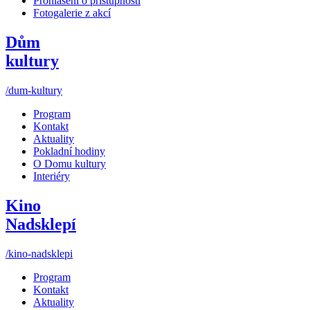
Prohlášení o přístupnosti
Fotogalerie z akcí
Dům
kultury
/dum-kultury
Program
Kontakt
Aktuality
Pokladní hodiny
O Domu kultury
Interiéry
Kino
Nadsklepí
/kino-nadsklepi
Program
Kontakt
Aktuality