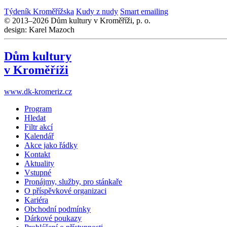
Týdeník Kroměřížska
Kudy z nudy
Smart emailing
© 2013–2026 Dům kultury v Kroměříži, p. o.
design: Karel Mazoch
Dům kultury
v Kroměříži
www.dk-kromeriz.cz
Program
Hledat
Filtr akcí
Kalendář
Akce jako řádky
Kontakt
Aktuality
Vstupné
Pronájmy, služby, pro stánkaře
O příspěvkové organizaci
Kariéra
Obchodní podmínky
Dárkové poukazy