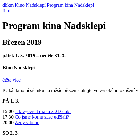
dkkm
Kino Nadsklepí
Program kina Nadsklepí
film
Program kina Nadsklepí
Březen 2019
pátek 1. 3. 2019 – neděle 31. 3.
Kino Nadsklepí
čtěte více
Plakát kinoměsíčníku na měsíc březen stahujte ve vysokém rozlišení 
PÁ 1
. 3.
15.00
Jak vycvičit draka 3 2D dab.
17.30
Co jsme komu zase udělali?
20.00
Ženy v běhu
SO 2
. 3.