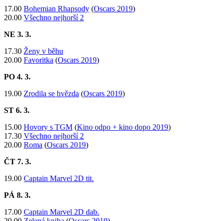
17.00
Bohemian Rhapsody
(
Oscars 2019
)
20.00
Všechno nejhorší 2
NE 3
. 3.
17.30
Ženy v běhu
20.00
Favoritka
(
Oscars 2019
)
PO 4
. 3.
19.00
Zrodila se hvězda
(
Oscars 2019
)
ST 6
. 3.
15.00
Hovory s TGM
(
Kino odpo + kino dopo 2019
)
17.30
Všechno nejhorší 2
20.00
Roma
(
Oscars 2019
)
ČT 7
. 3.
​19.00
Captain Marvel 2D tit.
PÁ 8
. 3.
17.00
Captain Marvel 2D dab.
20.00
Zelená kniha
(
Oscars 2019
)