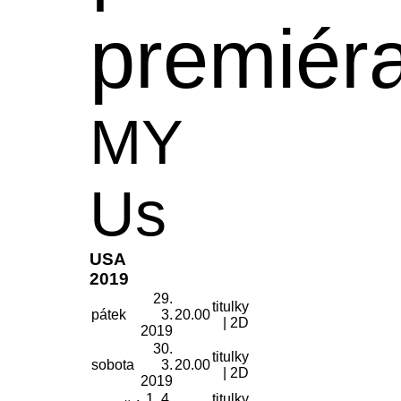
premiér
MY
Us
USA
2019
29.
titulky
pátek
3.
20.00
| 2D
2019
30.
titulky
sobota
3.
20.00
| 2D
2019
1. 4.
titulky