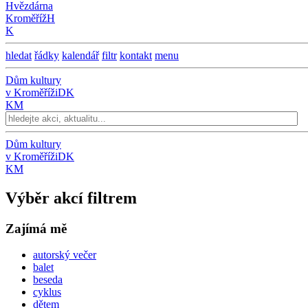
Hvězdárna
Kroměříž
H
K
hledat
řádky
kalendář
filtr
kontakt
menu
Dům kultury
v Kroměříži
DK
KM
Dům kultury
v Kroměříži
DK
KM
Výběr akcí filtrem
Zajímá mě
autorský večer
balet
beseda
cyklus
dětem