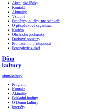
Akce jako řádky
Kontakt
Aktuality
Vstupné
Pronájmy, služby, pro stánkaře
O příspěvkové organizaci
Kariéra
Obchodní podmínky
Dárkové poukazy
Prohlášení o přístupnosti
Fotogalerie z akcí
Dům
kultury
/dum-kultury
Program
Kontakt
Aktuality
Pokladní hodiny
O Domu kultury
Interiéry