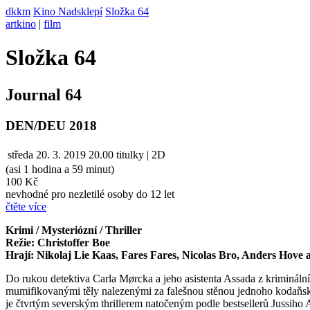
dkkm
Kino Nadsklepí
Složka 64
artkino
|
film
Složka 64
Journal 64
DEN/DEU 2018
středa
20. 3. 2019
20.00
titulky | 2D
(asi 1 hodina a 59 minut)
100 Kč
nevhodné pro nezletilé osoby do 12 let
čtěte více
Krimi / Mysteriózní / Thriller
Režie: Christoffer Boe
Hrají: Nikolaj Lie Kaas, Fares Fares, Nicolas Bro, Anders Hove a
Do rukou detektiva Carla Mørcka a jeho asistenta Assada z kriminálníh
mumifikovanými těly nalezenými za falešnou stěnou jednoho kodaňskéh
je čtvrtým severským thrillerem natočeným podle bestsellerů Jussiho 