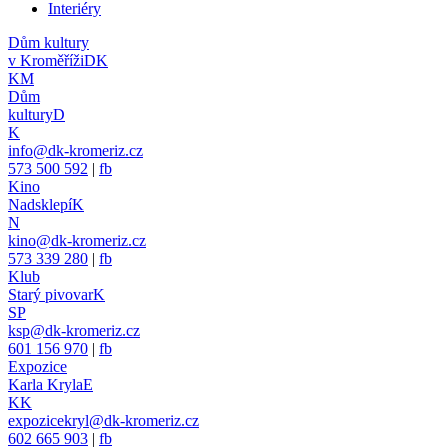
Interiéry
Dům kultury
v Kroměříži
DK
KM
Dům
kultury
D
K
info@dk-kromeriz.cz
573 500 592
|
fb
Kino
Nadsklepí
K
N
kino@dk-kromeriz.cz
573 339 280
|
fb
Klub
Starý pivovar
K
SP
ksp@dk-kromeriz.cz
601 156 970
|
fb
Expozice
Karla Kryla
E
KK
expozicekryl@dk-kromeriz.cz
602 665 903
|
fb