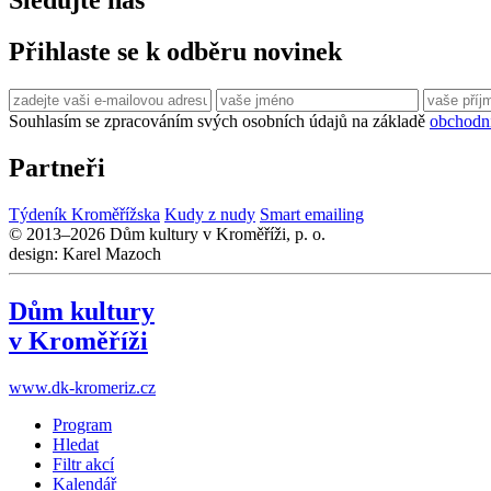
Sledujte nás
Přihlaste se k odběru novinek
Souhlasím se zpracováním svých osobních údajů na základě
obchodn
Partneři
Týdeník Kroměřížska
Kudy z nudy
Smart emailing
© 2013–2026 Dům kultury v Kroměříži, p. o.
design: Karel Mazoch
Dům kultury
v Kroměříži
www.dk-kromeriz.cz
Program
Hledat
Filtr akcí
Kalendář