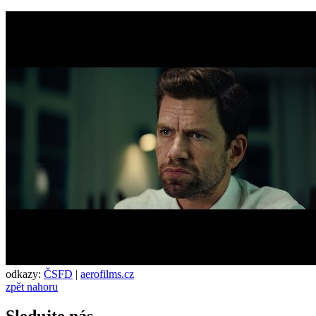
odkazy:
ČSFD
|
aerofilms.cz
zpět nahoru