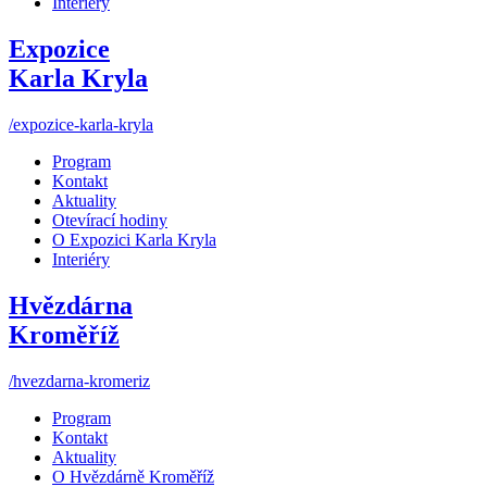
Interiéry
Expozice
Karla Kryla
/expozice-karla-kryla
Program
Kontakt
Aktuality
Otevírací hodiny
O Expozici Karla Kryla
Interiéry
Hvězdárna
Kroměříž
/hvezdarna-kromeriz
Program
Kontakt
Aktuality
O Hvězdárně Kroměříž