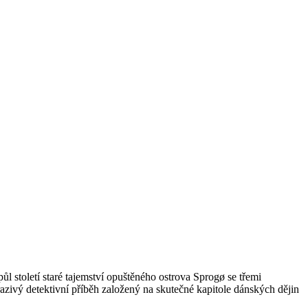
l století staré tajemství opuštěného ostrova Sprogø se třemi
zivý detektivní příběh založený na skutečné kapitole dánských dějin