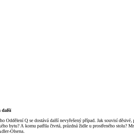
 další
o Oddělení Q se dostává další nevyřešený případ. Jak souvisí děsivé, pů
o bytu? A komu patřila čtvrtá, prázdná židle u prostřeného stolu? Mra
Adler-Olsena.