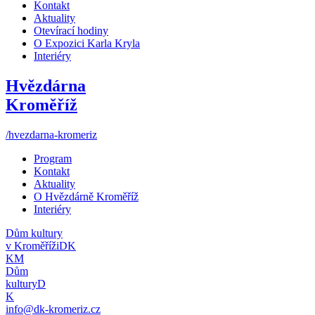
Kontakt
Aktuality
Otevírací hodiny
O Expozici Karla Kryla
Interiéry
Hvězdárna
Kroměříž
/hvezdarna-kromeriz
Program
Kontakt
Aktuality
O Hvězdárně Kroměříž
Interiéry
Dům kultury
v Kroměříži
DK
KM
Dům
kultury
D
K
info@dk-kromeriz.cz