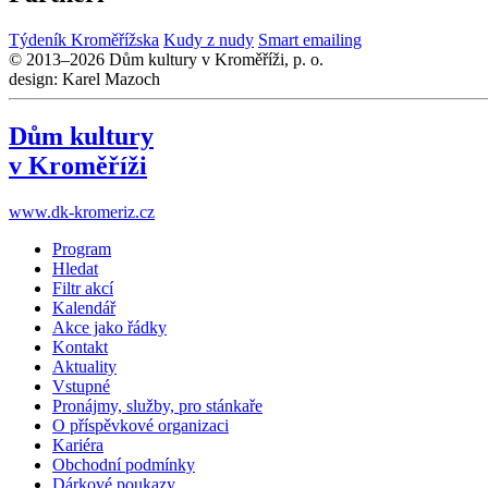
Týdeník Kroměřížska
Kudy z nudy
Smart emailing
© 2013–2026 Dům kultury v Kroměříži, p. o.
design: Karel Mazoch
Dům kultury
v Kroměříži
www.dk-kromeriz.cz
Program
Hledat
Filtr akcí
Kalendář
Akce jako řádky
Kontakt
Aktuality
Vstupné
Pronájmy, služby, pro stánkaře
O příspěvkové organizaci
Kariéra
Obchodní podmínky
Dárkové poukazy