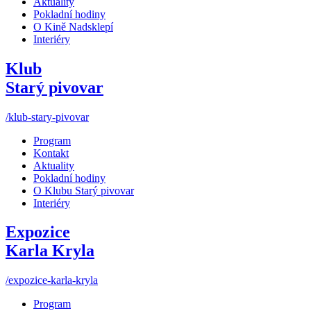
Aktuality
Pokladní hodiny
O Kině Nadsklepí
Interiéry
Klub
Starý pivovar
/klub-stary-pivovar
Program
Kontakt
Aktuality
Pokladní hodiny
O Klubu Starý pivovar
Interiéry
Expozice
Karla Kryla
/expozice-karla-kryla
Program