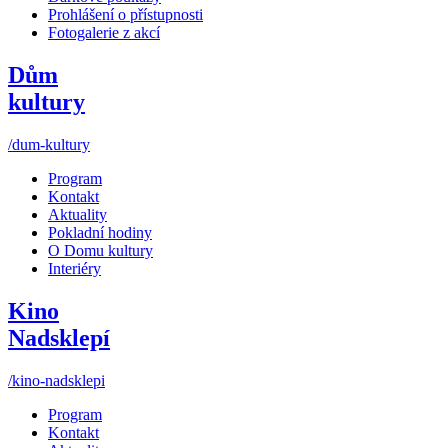
Prohlášení o přístupnosti
Fotogalerie z akcí
Dům
kultury
/dum-kultury
Program
Kontakt
Aktuality
Pokladní hodiny
O Domu kultury
Interiéry
Kino
Nadsklepí
/kino-nadsklepi
Program
Kontakt