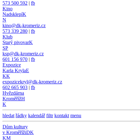
573 500 592
|
fb
Kino
Nadsklepí
K
N
kino@dk-kromeriz.cz
573 339 280
|
fb
Klub
Starý pivovar
K
SP
ksp@dk-kromeriz.cz
601 156 970
|
fb
Expozice
Karla Kryla
E
KK
expozicekryl@dk-kromeriz.cz
602 665 903
|
fb
Hvězdárna
Kroměříž
H
K
hledat
řádky
kalendář
filtr
kontakt
menu
Dům kultury
v Kroměříži
DK
KM