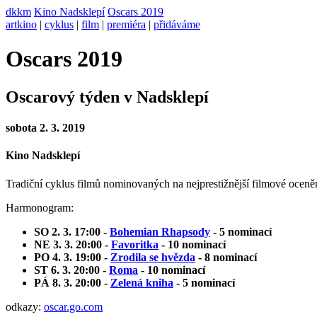
dkkm
Kino Nadsklepí
Oscars 2019
artkino
|
cyklus
|
film
|
premiéra
|
přidáváme
Oscars 2019
Oscarový týden v Nadsklepí
sobota 2. 3. 2019
Kino Nadsklepí
Tradiční cyklus filmů nominovaných na nejprestižnější filmové oceně
Harmonogram:
SO 2. 3. 17:00 -
Bohemian Rhapsody
- 5 nominací
NE 3. 3. 20:00 -
Favoritka
- 10 nominací
PO 4. 3. 19:00 -
Zrodila se hvězda
- 8 nominací
ST 6. 3. 20:00 -
Roma
- 10 nominací
PÁ 8. 3. 20:00 -
Zelená kniha
- 5 nominací
odkazy:
oscar.go.com