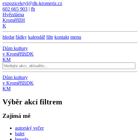
expozicekryl@dk-kromeriz.cz
602 665 903
|
fb
Hvězdárna
Kroměříž
H
K
hledat
řádky
kalendář
filtr
kontakt
menu
Dům kultury
v Kroměříži
DK
KM
Dům kultury
v Kroměříži
DK
KM
Výběr akcí filtrem
Zajímá mě
autorský večer
balet
beseda