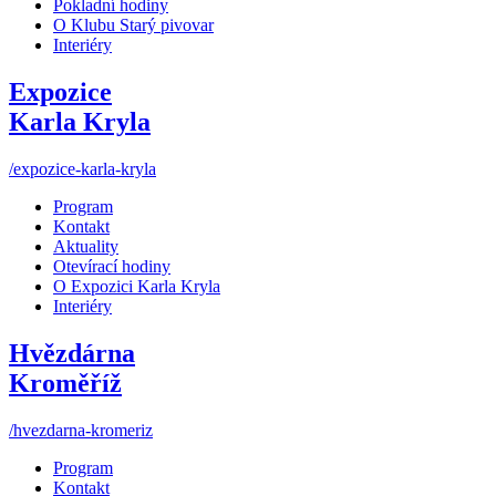
Pokladní hodiny
O Klubu Starý pivovar
Interiéry
Expozice
Karla Kryla
/expozice-karla-kryla
Program
Kontakt
Aktuality
Otevírací hodiny
O Expozici Karla Kryla
Interiéry
Hvězdárna
Kroměříž
/hvezdarna-kromeriz
Program
Kontakt