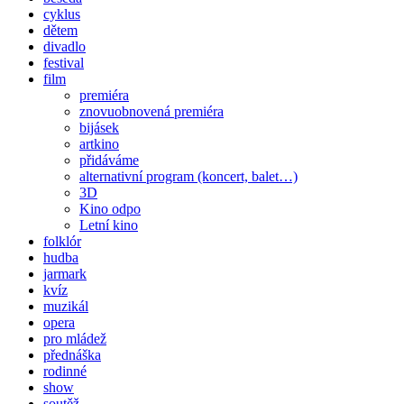
cyklus
dětem
divadlo
festival
film
premiéra
znovuobnovená premiéra
bijásek
artkino
přidáváme
alternativní program (koncert, balet…)
3D
Kino odpo
Letní kino
folklór
hudba
jarmark
kvíz
muzikál
opera
pro mládež
přednáška
rodinné
show
soutěž