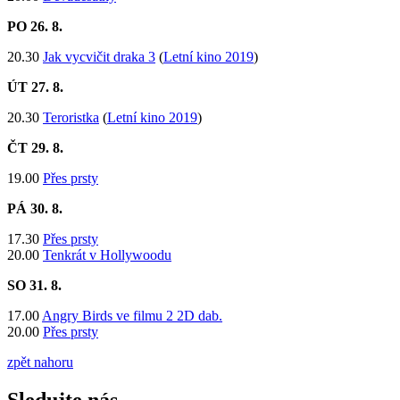
PO 26
. 8.
20.30
Jak vycvičit draka 3
(
Letní kino 2019
)
ÚT 27
. 8.
20.30
Teroristka
(
Letní kino 2019
)
ČT 29
. 8.
19.00
Přes prsty
PÁ 30
. 8.
17.30
Přes prsty
20.00
Tenkrát v Hollywoodu
SO 31. 8.
​17.00
Angry Birds ve filmu 2 2D dab.
20.00
Přes prsty
zpět nahoru
Sledujte nás