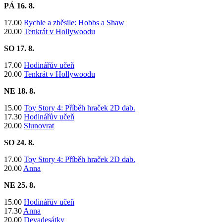
PÁ 16
. 8.
17.00
Rychle a zběsile: Hobbs a Shaw
20.00
Tenkrát v Hollywoodu
SO 17. 8.
​17.00
Hodinářův učeň
20.00
Tenkrát v Hollywoodu
NE 18
. 8.
15.00
Toy Story 4: Příběh hraček 2D dab.
​17.30
Hodinářův učeň
20.00
Slunovrat
SO 24. 8.
17.00
Toy Story 4: Příběh hraček 2D dab.
20.00
Anna
NE 25
. 8.
​15.00
Hodinářův učeň
17.30
Anna
20.00
Devadesátky