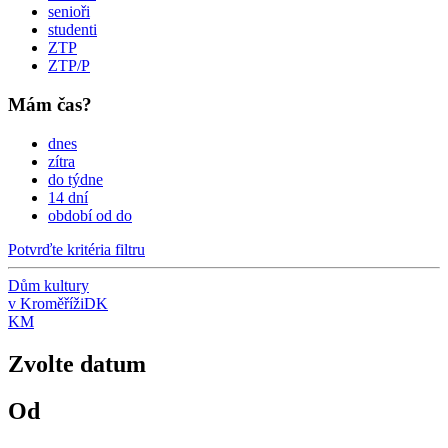
senioři
studenti
ZTP
ZTP/P
Mám čas?
dnes
zítra
do týdne
14 dní
období od do
Potvrďte kritéria filtru
Dům kultury
v Kroměříži
DK
KM
Zvolte datum
Od