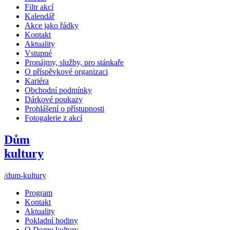
Filtr akcí
Kalendář
Akce jako řádky
Kontakt
Aktuality
Vstupné
Pronájmy, služby, pro stánkaře
O příspěvkové organizaci
Kariéra
Obchodní podmínky
Dárkové poukazy
Prohlášení o přístupnosti
Fotogalerie z akcí
Dům
kultury
/dum-kultury
Program
Kontakt
Aktuality
Pokladní hodiny
O Domu kultury