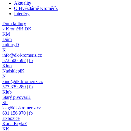
Aktuality
O Hvězdárně Kroměříž
Interiéry
Dům kultury
v Kroměříži
DK
KM
Dům
kultury
D
K
info@dk-kromeriz.cz
573 500 592
|
fb
Kino
Nadsklepí
K
N
kino@dk-kromeriz.cz
573 339 280
|
fb
Klub
Starý pivovar
K
SP
ksp@dk-kromeriz.cz
601 156 970
|
fb
Expozice
Karla Kryla
E
KK