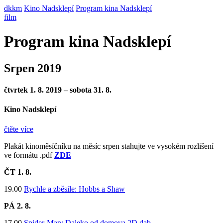
dkkm
Kino Nadsklepí
Program kina Nadsklepí
film
Program kina Nadsklepí
Srpen 2019
čtvrtek 1. 8. 2019 – sobota 31. 8.
Kino Nadsklepí
čtěte více
Plakát kinoměsíčníku na měsíc srpen stahujte ve vysokém rozlišení
ve formátu .pdf
ZDE
ČT 1
. 8.
​19.00
Rychle a zběsile: Hobbs a Shaw
PÁ 2
. 8.
17.00
Spider-Man: Daleko od domova 2D dab.