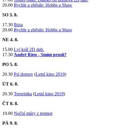
20.00
Rychle a zběsile: Hobbs a Shaw
SO 3
. 8.
​17.30
Ibiza
20.00
Rychle a zběsile: Hobbs a Shaw
NE 4
. 8.
​15.00
Lví král 2D dab.
17.30
André Rieu - Smím prosit?
PO 5
. 8.
20.30
Psí domov
(
Letní kino 2019
)
ÚT 6
. 8.
20.30
Teroristka
(
Letní kino 2019
)
ČT 8
. 8.
19.00
Noční můry z temnot
PÁ 9
. 8.