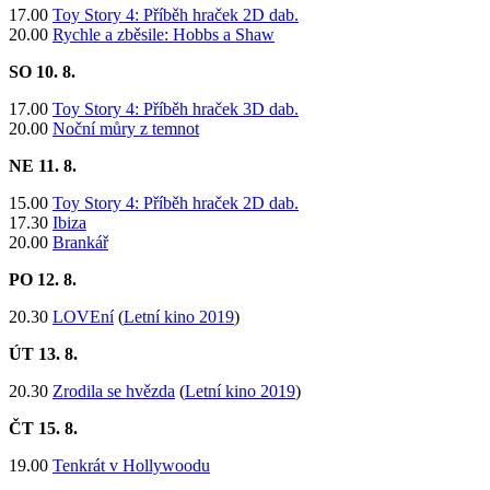
17.00
Toy Story 4: Příběh hraček 2D dab.
20.00
Rychle a zběsile: Hobbs a Shaw
SO 10. 8.
17.00
Toy Story 4: Příběh hraček 3D dab.
20.00
Noční můry z temnot
NE 11
. 8.
15.00
Toy Story 4: Příběh hraček 2D dab.
​17.30
Ibiza
20.00
Brankář
PO 12. 8.
20.30
LOVEní
(
Letní kino 2019
)
ÚT 13
. 8.
20.30
Zrodila se hvězda
(
Letní kino 2019
)
ČT 15
. 8.
19.00
Tenkrát v Hollywoodu