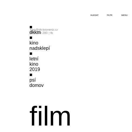
HLEDAT
FILTR
MENU
kino@dk-kromeriz.cz
dkkm
573 339 280
|
fb
kino
nadsklepí
letní
kino
2019
psí
domov
film