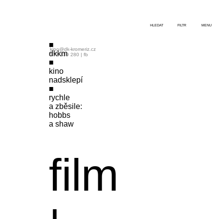
HLEDAT
FILTR
MENU
kino@dk-kromeriz.cz
dkkm
573 339 280
|
fb
kino
nadsklepí
rychle
a zběsile:
hobbs
a shaw
film