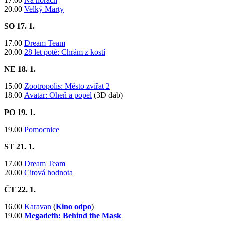
20.00
Velký Marty
SO 17
. 1.
17.00
Dream Team
20.00
28 let poté: Chrám z kostí
NE 18
. 1.
15.00
Zootropolis: Město zvířat 2
18.00
Avatar: Oheň a popel
(3D dab)
PO 19
. 1.
19.00
Pomocnice
ST 21
. 1.
17.00
Dream Team
20.00
Citová hodnota
ČT 22
. 1.
16.00
Karavan
(
Kino odpo
)
19.00
Megadeth: Behind the Mask