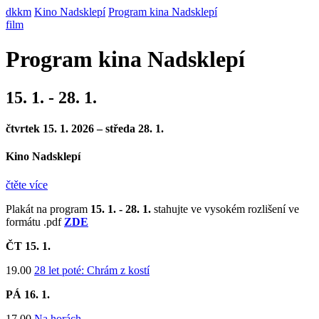
dkkm
Kino Nadsklepí
Program kina Nadsklepí
film
Program kina Nadsklepí
15. 1. - 28. 1.
čtvrtek 15. 1. 2026 – středa 28. 1.
Kino Nadsklepí
čtěte více
Plakát na program
15. 1. - 28. 1.
stahujte ve vysokém rozlišení ve
formátu .pdf
ZDE
ČT 15
. 1.
19.00
28 let poté: Chrám z kostí
PÁ 16
. 1.
17.00
Na horách