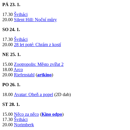
PÁ 23
. 1.
17.30
Šviháci
20.00
Silent Hill: Noční můry
SO 24
. 1.
17.30
Šviháci
20.00
28 let poté: Chrám z kostí
NE 25
. 1.
15.00
Zootropolis: Město zvířat 2
18.00
Arco
20.00
Riefenstahl
(
artkino
)
PO 26
. 1.
18.00
Avatar: Oheň a popel
(2D dab)
ST 28
. 1.
15.00
Něco za něco
(
Kino odpo
)
17.30
Šviháci
20.00
Norimberk