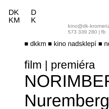
DK
D
KM
K
kino@dk-kromeri
573 339 280
|
fb
dkkm
kino nadsklepí
n
film
|
premiéra
NORIMBE
Nurember