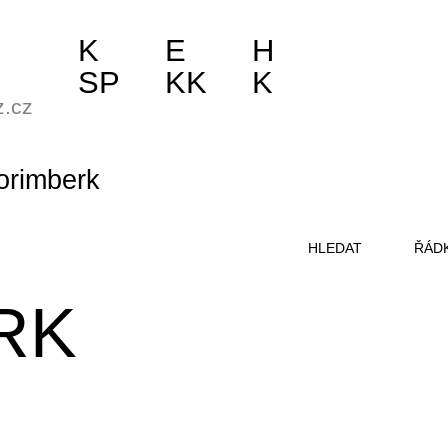
K
E
H
SP
KK
K
z.cz
orimberk
HLEDAT
ŘÁD
RK
g