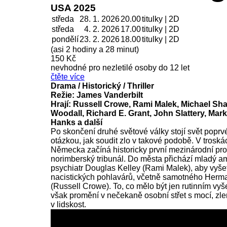
USA 2025
středa
28. 1. 2026
20.00
titulky | 2D
středa
4. 2.
2026
17.00
titulky | 2D
pondělí
23. 2.
2026
18.00
titulky | 2D
(asi 2 hodiny a 28 minut)
150 Kč
nevhodné pro nezletilé osoby do 12 let
čtěte více
Drama / Historický / Thriller
Režie: James Vanderbilt
Hrají: Russell Crowe, Rami Malek, Michael Sh
Woodall, Richard E. Grant, John Slattery, Mark
Hanks a další
Po skončení druhé světové války stojí svět poprv
otázkou, jak soudit zlo v takové podobě. V troská
Německa začíná historicky první mezinárodní pr
norimberský tribunál. Do města přichází mladý a
psychiatr Douglas Kelley (Rami Malek), aby vyšet
nacistických pohlavárů, včetně samotného Herm
(Russell Crowe). To, co mělo být jen rutinním vyš
však promění v nečekaně osobní střet s mocí, zlem
v lidskost.