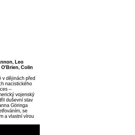
annon, Leo
 O'Brien, Colin
é v dějinách před
ch nacistického
oces –
merický vojenský
řil duševní stav
anna Göringa
etřováním, se
 a vlastní vírou