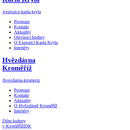
/expozice-karla-kryla
Program
Kontakt
Aktuality
Otevírací hodiny
O Expozici Karla Kryla
Interiéry
Hvězdárna
Kroměříž
/hvezdarna-kromeriz
Program
Kontakt
Aktuality
O Hvězdárně Kroměříž
Interiéry
Dům kultury
v Kroměříži
DK