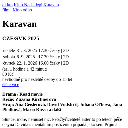
dkkm
Kino Nadsklepí
Karavan
film
|
Kino odpo
Karavan
CZE/SVK 2025
neděle
31. 8. 2025
17.30
česky | 2D
sobota
6. 9.
2025
17.30
česky | 2D
čtvrtek
22. 1. 2026
16.00
česky | 2D
(asi 1 hodina a 42 minut)
80 Kč
nevhodné pro nezletilé osoby do 15 let
čtěte více
Drama / Road movie
Režie: Zuzana Kirchnerová
Hrají: Aňa Geislerová, David Vodstrčil, Juliana Oľhová, Jana
Plodková, Mario Russo a další
Slunce, moře, nemuset nic. Pětačtyřicetileté Ester to po letech péče
o syna Davida s mentálním postižením připadá jako sen. Přijímá