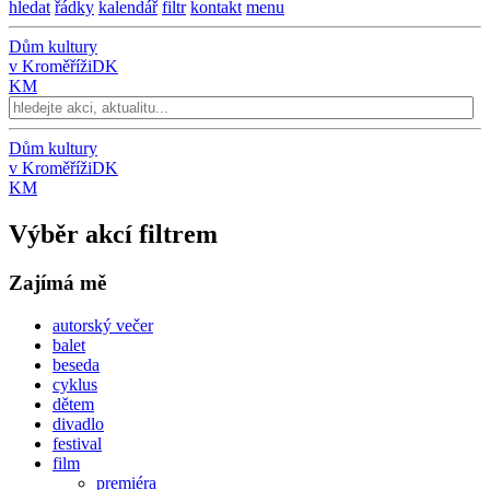
hledat
řádky
kalendář
filtr
kontakt
menu
Dům kultury
v Kroměříži
DK
KM
Dům kultury
v Kroměříži
DK
KM
Výběr akcí filtrem
Zajímá mě
autorský večer
balet
beseda
cyklus
dětem
divadlo
festival
film
premiéra