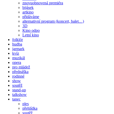
znovuobnovená premiéra
bijásek
artkino
přidáváme
alternativní program (koncert, balet…)
3D
Kino odpo
Letní kino
folklór
hudba
jarmark
kvíz
muzikál
opera
pro mládež
přednáška
rodinné
show
soutěž
stand-up
talkshow
tanec
ples
přehlídka
soutěž