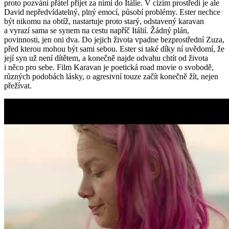
proto pozvání přátel přijet za nimi do Itálie. V cizím prostředí je ale
David nepředvídatelný, plný emocí, působí problémy. Ester nechce
být nikomu na obtíž, nastartuje proto starý, odstavený karavan
a vyrazí sama se synem na cestu napříč Itálií. Žádný plán,
povinnosti, jen oni dva. Do jejich života vpadne bezprostřední Zuza,
před kterou mohou být sami sebou. Ester si také díky ní uvědomí, že
její syn už není dítětem, a konečně najde odvahu chtít od života
i něco pro sebe. Film Karavan je poetická road movie o svobodě,
různých podobách lásky, o agresivní touze začít konečně žít, nejen
přežívat.