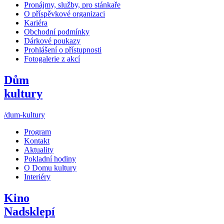
Pronájmy, služby, pro stánkaře
O příspěvkové organizaci
Kariéra
Obchodní podmínky
Dárkové poukazy
Prohlášení o přístupnosti
Fotogalerie z akcí
Dům
kultury
/dum-kultury
Program
Kontakt
Aktuality
Pokladní hodiny
O Domu kultury
Interiéry
Kino
Nadsklepí