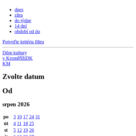
dnes
zítra
do týdne
14 dní
období od do
Potvrďte kritéria filtru
Dům kultury
v Kroměříži
DK
KM
Zvolte datum
Od
srpen 2026
po
3
10
17
24
31
út
4
11
18
25
st
5
12
19
26