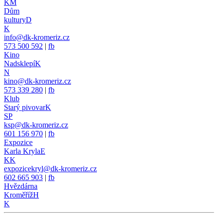
KM
Dům
kultury
D
K
info@dk-kromeriz.cz
573 500 592
|
fb
Kino
Nadsklepí
K
N
kino@dk-kromeriz.cz
573 339 280
|
fb
Klub
Starý pivovar
K
SP
ksp@dk-kromeriz.cz
601 156 970
|
fb
Expozice
Karla Kryla
E
KK
expozicekryl@dk-kromeriz.cz
602 665 903
|
fb
Hvězdárna
Kroměříž
H
K