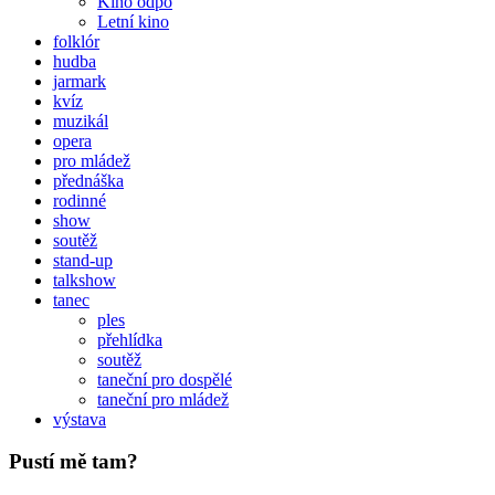
Kino odpo
Letní kino
folklór
hudba
jarmark
kvíz
muzikál
opera
pro mládež
přednáška
rodinné
show
soutěž
stand-up
talkshow
tanec
ples
přehlídka
soutěž
taneční pro dospělé
taneční pro mládež
výstava
Pustí mě tam?