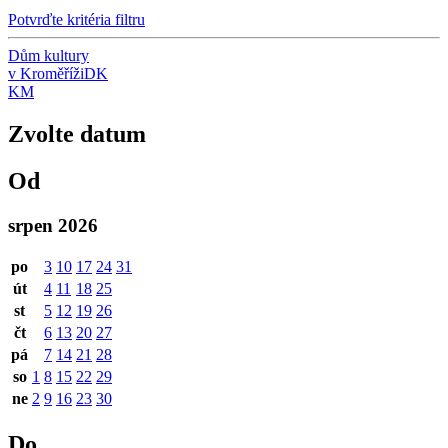
Potvrďte kritéria filtru
Dům kultury
v Kroměříži
DK
KM
Zvolte datum
Od
srpen 2026
po
3
10
17
24
31
út
4
11
18
25
st
5
12
19
26
čt
6
13
20
27
pá
7
14
21
28
so
1
8
15
22
29
ne
2
9
16
23
30
Do