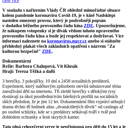
čtěte více
V souladu s nařízením Vlády ČR ohledně mimořádné situace
kolem pandemie koronaviru Covid-19, je v kině Nadsklepí
nastolen omezený provoz, který je podrobněji popsán
v dodatku běžného provozního řádu kina
ZDE
. Upozorňujeme,
že nákupem vstupenky si je divák vědom tohoto upraveného
provozního řádu kina a bude jej respektovat a dodržovat. Více
informací naleznete na
koronavirus.mzcr.cz
anebo si stáhněte
přehledný plakát všech základních opatření s názvem "Za
kulturou bezpečně"
ZDE
.
Dokumentární
Režie: Barbora Chalupová, Vít Klusák
Hrají: Tereza Těžká a další
3 herečky, 3 pokojíčky, 10 dní a 2458 sexuálních predátorů.
Experiment, který naléhavým způsobem otevírá tabuizované téma
zneužívání dětí na internetu. Tři zletilé herečky s dětskými rysy
dostávají za úkol prostřednictvím falešných profilů na sociálních
sítích předstírat, že je jim 12 let. Dokumentární film vypráví strhující
drama těchto tří hrdinek alias „dvanáctiletých dívek“ od castingu až
po osobní schůzky, kde se s predátory setkávají tváří v tvář pod
dohledem ochranky a šesti skrytých kamer.
Tato plná celovečerní verze je nepřístupná pro děti do 15 let a je