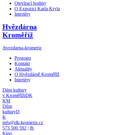
Otevírací hodiny
O Expozici Karla Kryla
Interiéry
Hvězdárna
Kroměříž
/hvezdarna-kromeriz
Program
Kontakt
Aktuality
O Hvězdárně Kroměříž
Interiéry
Dům kultury
v Kroměříži
DK
KM
Dům
kultury
D
K
info@dk-kromeriz.cz
573 500 592
|
fb
Kino