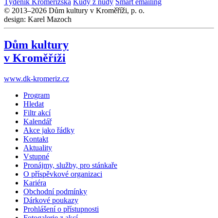
Týdeník Kroměřížska
Kudy z nudy
Smart emailing
© 2013–2026 Dům kultury v Kroměříži, p. o.
design: Karel Mazoch
Dům kultury
v Kroměříži
www.dk-kromeriz.cz
Program
Hledat
Filtr akcí
Kalendář
Akce jako řádky
Kontakt
Aktuality
Vstupné
Pronájmy, služby, pro stánkaře
O příspěvkové organizaci
Kariéra
Obchodní podmínky
Dárkové poukazy
Prohlášení o přístupnosti
Fotogalerie z akcí