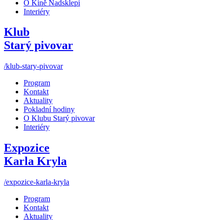
O Kině Nadsklepí
Interiéry
Klub
Starý pivovar
/klub-stary-pivovar
Program
Kontakt
Aktuality
Pokladní hodiny
O Klubu Starý pivovar
Interiéry
Expozice
Karla Kryla
/expozice-karla-kryla
Program
Kontakt
Aktuality