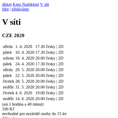
dkkm
Kino Nadsklepí
V síti
film
|
přidáváme
V síti
CZE 2020
středa
1. 4. 2020
17.30
česky | 2D
pátek
10. 4.
2020
17.30
česky | 2D
sobota
18. 4.
2020
20.00
česky | 2D
pátek
24. 4.
2020
17.30
česky | 2D
středa
20. 5.
2020
20.00
česky | 2D
pátek
22. 5.
2020
20.00
česky | 2D
čtvrtek
28. 5.
2020
20.00
česky | 2D
neděle
31. 5.
2020
20.00
česky | 2D
čtvrtek
4. 6.
2020
19.00
česky | 2D
neděle
14. 6.
2020
20.00
česky | 2D
(asi 1 hodina a 40 minut)
100 Kč
nevhodné pro nezletilé osoby do 15 let