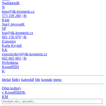
Nadsklepí
K
N
kino@dk-kromeriz.cz
573 339 280
|
fb
Klub
Starý pivovar
K
SP
ksp@dk-kromeriz.cz
601 156 970
|
fb
Expozice
Karla Kryla
E
KK
expozicekryl@dk-kromeriz.cz
602 665 903
|
fb
Hvězdárna
Kroměříž
H
K
hledat
řádky
kalendář
filtr
kontakt
menu
Dům kultury
v Kroměříži
DK
KM