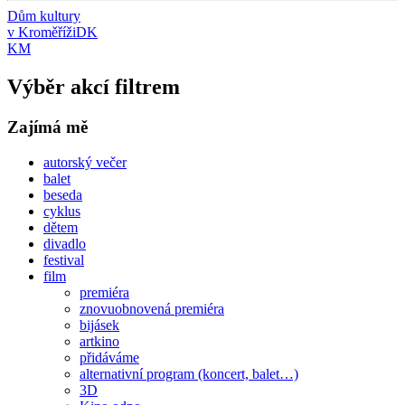
Dům kultury
v Kroměříži
DK
KM
Výběr akcí filtrem
Zajímá mě
autorský večer
balet
beseda
cyklus
dětem
divadlo
festival
film
premiéra
znovuobnovená premiéra
bijásek
artkino
přidáváme
alternativní program (koncert, balet…)
3D