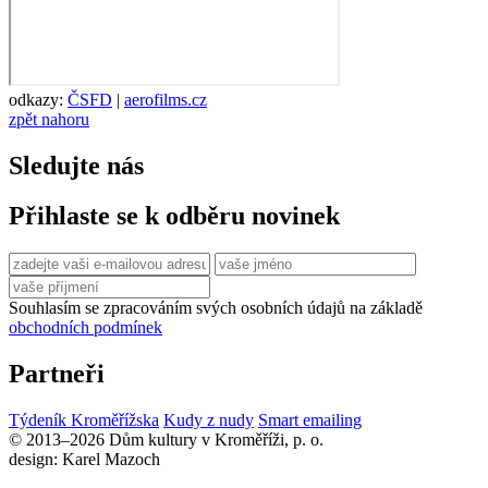
odkazy:
ČSFD
|
aerofilms.cz
zpět nahoru
Sledujte nás
Přihlaste se k odběru novinek
Souhlasím se zpracováním svých osobních údajů na základě
obchodních podmínek
Partneři
Týdeník Kroměřížska
Kudy z nudy
Smart emailing
© 2013–2026 Dům kultury v Kroměříži, p. o.
design: Karel Mazoch