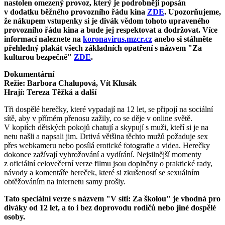
nastolen omezený provoz, který je podrobněji popsán
v dodatku běžného provozního řádu kina
ZDE
. Upozorňujeme,
že nákupem vstupenky si je divák vědom tohoto upraveného
provozního řádu kina a bude jej respektovat a dodržovat. Více
informací naleznete na
koronavirus.mzcr.cz
anebo si stáhněte
přehledný plakát všech základních opatření s názvem "Za
kulturou bezpečně"
ZDE
.
Dokumentární
Režie: Barbora Chalupová, Vít Klusák
Hrají: Tereza Těžká a další
Tři dospělé herečky, které vypadají na 12 let, se připojí na sociální
sítě, aby v přímém přenosu zažily, co se děje v online světě.
V kopiích dětských pokojů chatují a skypují s muži, kteří si je na
netu našli a napsali jim. Drtivá většina těchto mužů požaduje sex
přes webkameru nebo posílá erotické fotografie a videa. Herečky
dokonce zažívají vyhrožování a vydírání. Nejsilnější momenty
z oficiální celovečerní verze filmu jsou doplněny o praktické rady,
návody a komentáře hereček, které si zkušeností se sexuálním
obtěžováním na internetu samy prošly.
Tato speciální verze s názvem "V síti: Za školou" je vhodná pro
diváky od 12 let, a to i bez doprovodu rodičů nebo jiné dospělé
osoby.