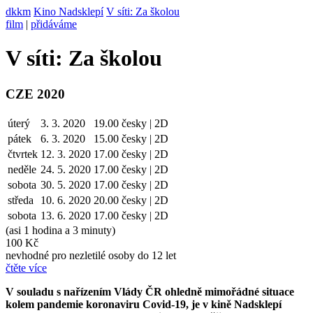
dkkm
Kino Nadsklepí
V síti: Za školou
film
|
přidáváme
V síti: Za školou
CZE 2020
úterý
3. 3. 2020
19.00
česky | 2D
pátek
6. 3.
2020
15.00
česky | 2D
čtvrtek
12. 3.
2020
17.00
česky | 2D
neděle
24. 5.
2020
17.00
česky | 2D
sobota
30. 5.
2020
17.00
česky | 2D
středa
10. 6.
2020
20.00
česky | 2D
sobota
13. 6.
2020
17.00
česky | 2D
(asi 1 hodina a 3 minuty)
100 Kč
nevhodné pro nezletilé osoby do 12 let
čtěte více
V souladu s nařízením Vlády ČR ohledně mimořádné situace
kolem pandemie koronaviru Covid-19, je v kině Nadsklepí