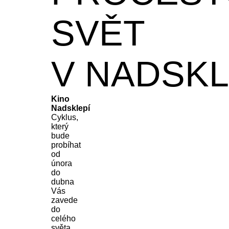
SVĚT
V NADSKL
Kino
Nadsklepí
Cyklus,
který
bude
probíhat
od
února
do
dubna
Vás
zavede
do
celého
světa