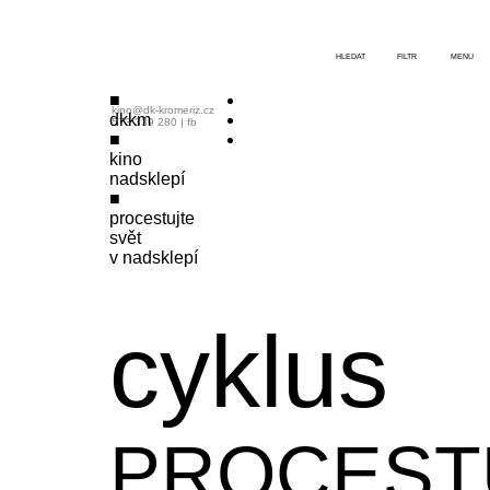
HLEDAT
FILTR
MENU
kino@dk-kromeriz.cz
dkkm
573 339 280
|
fb
kino
nadsklepí
procestujte
svět
v nadsklepí
cyklus
PROCEST