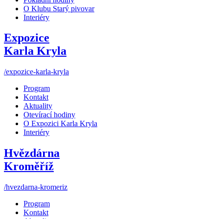
O Klubu Starý pivovar
Interiéry
Expozice
Karla Kryla
/expozice-karla-kryla
Program
Kontakt
Aktuality
Otevírací hodiny
O Expozici Karla Kryla
Interiéry
Hvězdárna
Kroměříž
/hvezdarna-kromeriz
Program
Kontakt