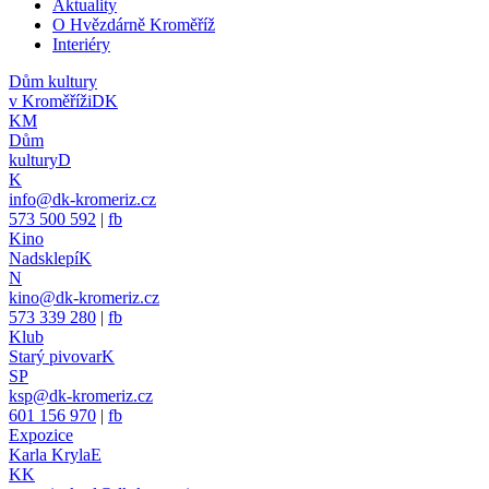
Aktuality
O Hvězdárně Kroměříž
Interiéry
Dům kultury
v Kroměříži
DK
KM
Dům
kultury
D
K
info@dk-kromeriz.cz
573 500 592
|
fb
Kino
Nadsklepí
K
N
kino@dk-kromeriz.cz
573 339 280
|
fb
Klub
Starý pivovar
K
SP
ksp@dk-kromeriz.cz
601 156 970
|
fb
Expozice
Karla Kryla
E
KK