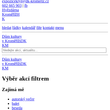
expozicekryl@dk-kromeriz.cz
602 665 903
|
fb
Hvězdárna
Kroměříž
H
K
hledat
řádky
kalendář
filtr
kontakt
menu
Dům kultury
v Kroměříži
DK
KM
Dům kultury
v Kroměříži
DK
KM
Výběr akcí filtrem
Zajímá mě
autorský večer
balet
beseda