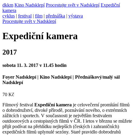
dkkm
Kino Nadsklepí
Procestujte svět v Nadsklepí
Expediční
kamera
cyklus
|
festival
|
film
|
přednáška
|
výstava
Procestujte svět v Nadsklepí
Expediční kamera
2017
sobota 11. 3. 2017 v 11.45 hodin
Foyer Nadsklepí | Kino Nadsklepí | Přednáškový/malý sál
Nadsklepí
70 Kč
Filmový festival
Expediční kamera
je celovečerní promítání filmů
o dobrodružství, divoké přírodě, poznávání nového, o extrémních
zážitcích i sportech. V současnosti je největším festivalem
outdoorových a cestopisných filmů v ČR. I letos v březnu se můžete
přijít podívat na přehlídku nejlepších (českých i zahraničních)
expedičních filmů uplynulé sezóny. Staré pravidlo dobrodruhů