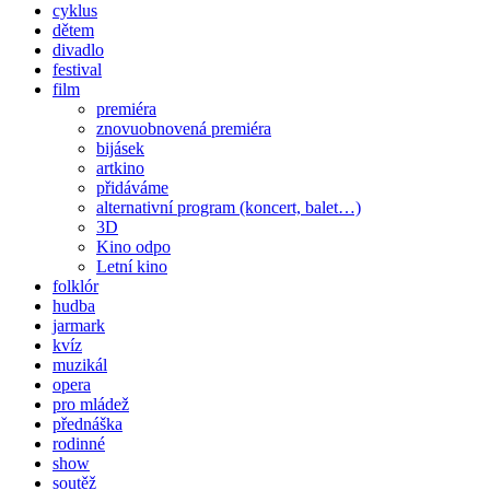
cyklus
dětem
divadlo
festival
film
premiéra
znovuobnovená premiéra
bijásek
artkino
přidáváme
alternativní program (koncert, balet…)
3D
Kino odpo
Letní kino
folklór
hudba
jarmark
kvíz
muzikál
opera
pro mládež
přednáška
rodinné
show
soutěž