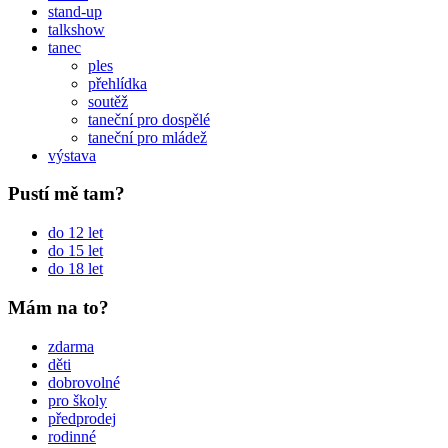
stand-up
talkshow
tanec
ples
přehlídka
soutěž
taneční pro dospělé
taneční pro mládež
výstava
Pustí mě tam?
do 12 let
do 15 let
do 18 let
Mám na to?
zdarma
děti
dobrovolné
pro školy
předprodej
rodinné