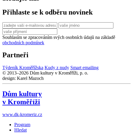
Přihlaste se k odběru novinek
Souhlasím se zpracováním svých osobních údajů na základě
obchodních podmínek
Partneři
Týdeník Kroměřížska
Kudy z nudy
Smart emailing
© 2013–2026 Dům kultury v Kroměříži, p. o.
design: Karel Mazoch
Dům kultury
v Kroměříži
www.dk-kromeriz.cz
Program
Hledat