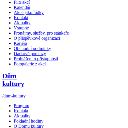
Filtr akcí
Kalendář
Akce jako řádky
Kontakt
Aktuality
Vstupné
Pronájmy, služby, pro stánkaře
O příspěvkové organizaci
Kariéra
Obchodní podmínky
Dárkové poukazy
Prohlášení o přístupnosti
Fotogalerie z akcí
Dům
kultury
/dum-kultury
Program
Kontakt
Aktuality
Pokladní hodiny
O Domu kultury