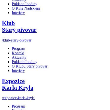
Pokladní hodiny
O Kině Nadsklepí
Interiéry
Klub
Starý pivovar
/klub-stary-pivovar
Program
Kontakt
Aktuality
Pokladní hodiny
O Klubu Starý pivovar
Interiéry
Expozice
Karla Kryla
/expozice-karla-kryla
Program