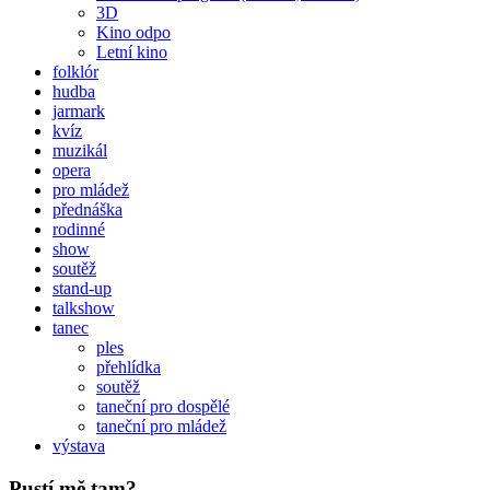
3D
Kino odpo
Letní kino
folklór
hudba
jarmark
kvíz
muzikál
opera
pro mládež
přednáška
rodinné
show
soutěž
stand-up
talkshow
tanec
ples
přehlídka
soutěž
taneční pro dospělé
taneční pro mládež
výstava
Pustí mě tam?