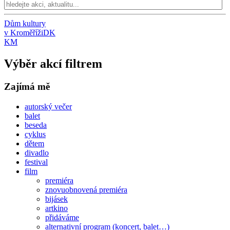
Dům kultury
v Kroměříži
DK
KM
Výběr akcí filtrem
Zajímá mě
autorský večer
balet
beseda
cyklus
dětem
divadlo
festival
film
premiéra
znovuobnovená premiéra
bijásek
artkino
přidáváme
alternativní program (koncert, balet…)