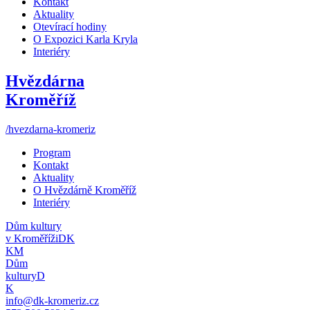
Kontakt
Aktuality
Otevírací hodiny
O Expozici Karla Kryla
Interiéry
Hvězdárna
Kroměříž
/hvezdarna-kromeriz
Program
Kontakt
Aktuality
O Hvězdárně Kroměříž
Interiéry
Dům kultury
v Kroměříži
DK
KM
Dům
kultury
D
K
info@dk-kromeriz.cz