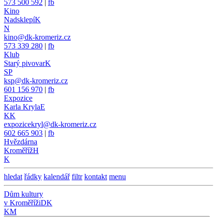
573 500 592
|
fb
Kino
Nadsklepí
K
N
kino@dk-kromeriz.cz
573 339 280
|
fb
Klub
Starý pivovar
K
SP
ksp@dk-kromeriz.cz
601 156 970
|
fb
Expozice
Karla Kryla
E
KK
expozicekryl@dk-kromeriz.cz
602 665 903
|
fb
Hvězdárna
Kroměříž
H
K
hledat
řádky
kalendář
filtr
kontakt
menu
Dům kultury
v Kroměříži
DK
KM