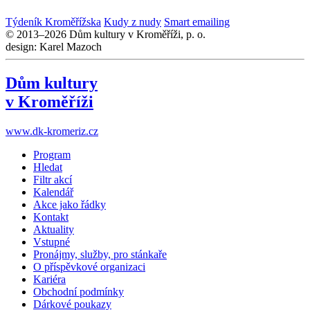
Týdeník Kroměřížska
Kudy z nudy
Smart emailing
© 2013–2026 Dům kultury v Kroměříži, p. o.
design: Karel Mazoch
Dům kultury
v Kroměříži
www.dk-kromeriz.cz
Program
Hledat
Filtr akcí
Kalendář
Akce jako řádky
Kontakt
Aktuality
Vstupné
Pronájmy, služby, pro stánkaře
O příspěvkové organizaci
Kariéra
Obchodní podmínky
Dárkové poukazy