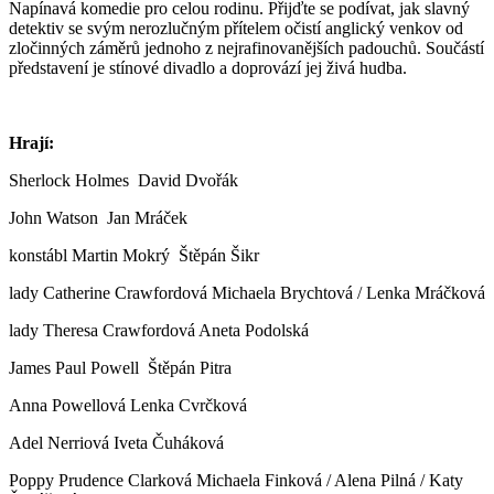
Napínavá komedie pro celou rodinu. Přijďte se podívat, jak slavný
detektiv se svým nerozlučným přítelem očistí anglický venkov od
zločinných záměrů jednoho z nejrafinovanějších padouchů. Součástí
představení je stínové divadlo a doprovází jej živá hudba.
Hrají:
Sherlock Holmes David Dvořák
John Watson Jan Mráček
konstábl Martin Mokrý Štěpán Šikr
lady Catherine Crawfordová Michaela Brychtová / Lenka Mráčková
lady Theresa Crawfordová Aneta Podolská
James Paul Powell Štěpán Pitra
Anna Powellová Lenka Cvrčková
Adel Nerriová Iveta Čuháková
Poppy Prudence Clarková Michaela Finková / Alena Pilná / Katy