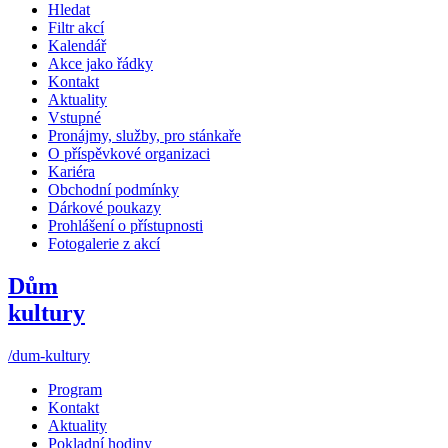
Hledat
Filtr akcí
Kalendář
Akce jako řádky
Kontakt
Aktuality
Vstupné
Pronájmy, služby, pro stánkaře
O příspěvkové organizaci
Kariéra
Obchodní podmínky
Dárkové poukazy
Prohlášení o přístupnosti
Fotogalerie z akcí
Dům
kultury
/dum-kultury
Program
Kontakt
Aktuality
Pokladní hodiny