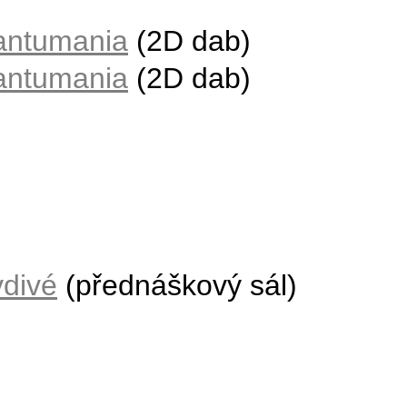
antumania
(2D dab)
antumania
(2D dab)
vdivé
(přednáškový sál)