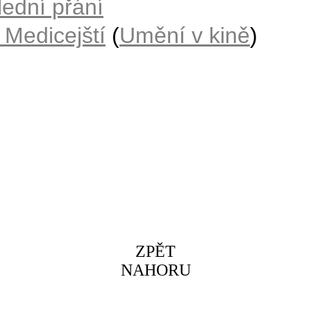
lední přání
a Medicejští
(
Umění v kině
)
ZPĚT
NAHORU