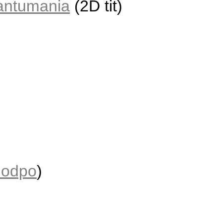
antumania
(2D tit)
 odpo
)