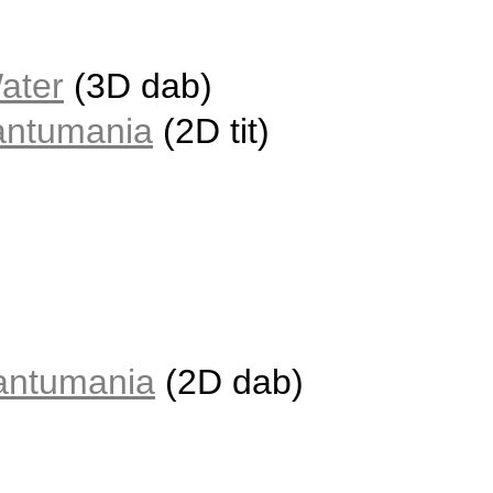
ater
(3D dab)
antumania
(2D tit)
antumania
(2D dab)