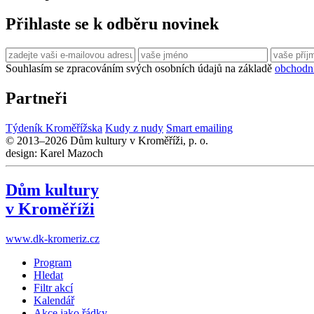
Přihlaste se k odběru novinek
Souhlasím se zpracováním svých osobních údajů na základě
obchodn
Partneři
Týdeník Kroměřížska
Kudy z nudy
Smart emailing
© 2013–2026 Dům kultury v Kroměříži, p. o.
design: Karel Mazoch
Dům kultury
v Kroměříži
www.dk-kromeriz.cz
Program
Hledat
Filtr akcí
Kalendář
Akce jako řádky