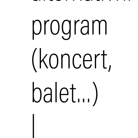
program
(koncert,
balet…)
|