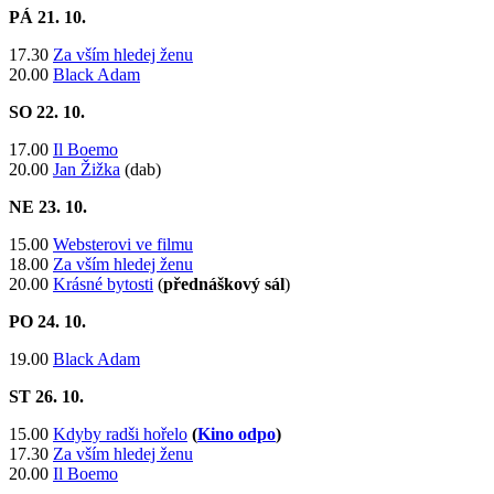
PÁ 21
. 10.
17.30
Za vším hledej ženu
20.00
Black Adam
SO 22
. 10.
17.00
Il Boemo
20.00
Jan Žižka
(dab)
NE 23
. 10.
15.00
Websterovi ve filmu
18.00
Za vším hledej ženu
20.00
Krásné bytosti
(
přednáškový sál
)
PO 24
. 10.
19.00
Black Adam
ST 26.
10.
15.00
Kdyby radši hořelo
(
Kino odpo
)
17.30
Za vším hledej ženu
20.00
Il Boemo