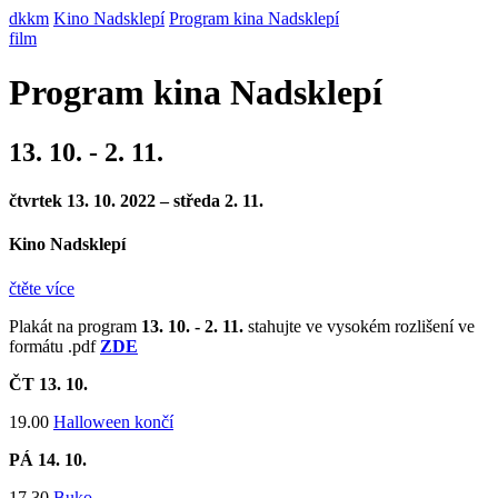
dkkm
Kino Nadsklepí
Program kina Nadsklepí
film
Program kina Nadsklepí
13. 10. - 2. 11.
čtvrtek 13. 10. 2022 – středa 2. 11.
Kino Nadsklepí
čtěte více
Plakát na program
13. 10. - 2. 11.
stahujte ve vysokém rozlišení ve
formátu .pdf
ZDE
ČT 13
. 10.
19.00
Halloween končí
PÁ 14
. 10.
17.30
Buko