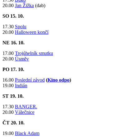
20.00
Jan Žižka
(dab)
SO 15
. 10.
17.30
Spolu
20.00
Halloween končí
NE 16
. 10.
17.00
Trojúhelník smutku
20.00
Úsměv
PO 17
. 10.
16.00
Poslední závod
(
Kino odpo
)
19.00
Indián
ST 19
. 10.
17.30
BANGER.
20.00
Válečnice
ČT 20
. 10.
19.00
Black Adam