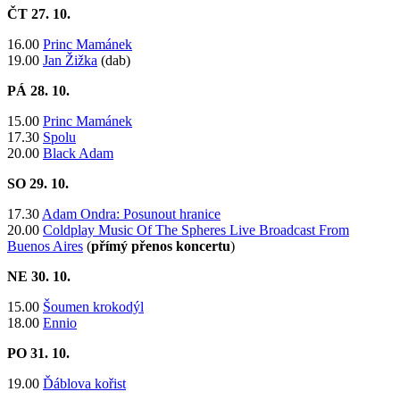
ČT 27
. 10.
16.00
Princ Mamánek
19.00
Jan Žižka
(dab)
PÁ 28
. 10.
15.00
Princ Mamánek
17.30
Spolu
20.00
Black Adam
SO 29
. 10.
17.30
Adam Ondra: Posunout hranice
20.00
Coldplay Music Of The Spheres Live Broadcast From
Buenos Aires
(
přímý přenos koncertu
)
NE 30
. 10.
15.00
Šoumen krokodýl
18.00
Ennio
PO 31
. 10.
19.00
Ďáblova kořist