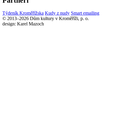
Partneři
Týdeník Kroměřížska
Kudy z nudy
Smart emailing
© 2013–2026 Dům kultury v Kroměříži, p. o.
design: Karel Mazoch