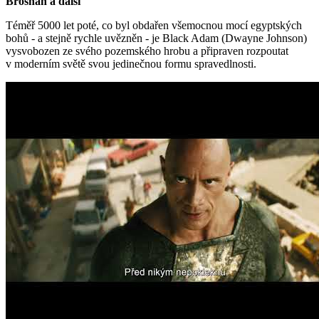
Brosnan a další
Téměř 5000 let poté, co byl obdařen všemocnou mocí egyptských
bohů - a stejně rychle uvězněn - je Black Adam (Dwayne Johnson)
vysvobozen ze svého pozemského hrobu a připraven rozpoutat
v moderním světě svou jedinečnou formu spravedlnosti.