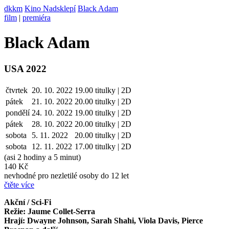
dkkm
Kino Nadsklepí
Black Adam
film
|
premiéra
Black Adam
USA 2022
čtvrtek
20. 10. 2022
19.00
titulky | 2D
pátek
21. 10.
2022
20.00
titulky | 2D
pondělí
24. 10.
2022
19.00
titulky | 2D
pátek
28. 10.
2022
20.00
titulky | 2D
sobota
5. 11.
2022
20.00
titulky | 2D
sobota
12. 11.
2022
17.00
titulky | 2D
(asi 2 hodiny a 5 minut)
140 Kč
nevhodné pro nezletilé osoby do 12 let
čtěte více
Akční / Sci-Fi
Režie: Jaume Collet-Serra
Hrají: Dwayne Johnson, Sarah Shahi, Viola Davis, Pierce