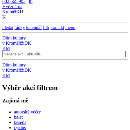
602 665 903
|
fb
Hvězdárna
Kroměříž
H
K
hledat
řádky
kalendář
filtr
kontakt
menu
Dům kultury
v Kroměříži
DK
KM
Dům kultury
v Kroměříži
DK
KM
Výběr akcí filtrem
Zajímá mě
autorský večer
balet
beseda
cyklus