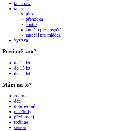
talkshow
tanec
ples
přehlídka
soutěž
taneční pro dospělé
taneční pro mládež
výstava
Pustí mě tam?
do 12 let
do 15 let
do 18 let
Mám na to?
zdarma
děti
dobrovolné
pro školy
předprodej
rodinné
senioři