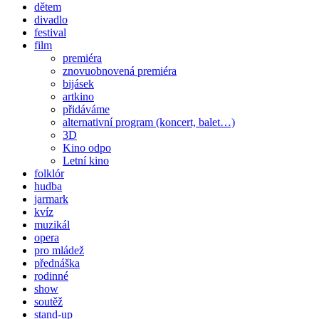
dětem
divadlo
festival
film
premiéra
znovuobnovená premiéra
bijásek
artkino
přidáváme
alternativní program (koncert, balet…)
3D
Kino odpo
Letní kino
folklór
hudba
jarmark
kvíz
muzikál
opera
pro mládež
přednáška
rodinné
show
soutěž
stand-up