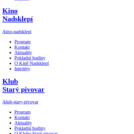
Kino
Nadsklepí
/kino-nadsklepi
Program
Kontakt
Aktuality
Pokladní hodiny
O Kině Nadsklepí
Interiéry
Klub
Starý pivovar
/klub-stary-pivovar
Program
Kontakt
Aktuality
Pokladní hodiny
O Klubu Starý pivovar