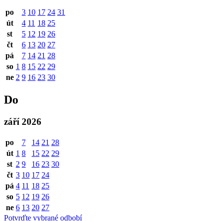
po
3
10
17
24
31
út
4
11
18
25
st
5
12
19
26
čt
6
13
20
27
pá
7
14
21
28
so
1
8
15
22
29
ne
2
9
16
23
30
Do
září 2026
po
7
14
21
28
út
1
8
15
22
29
st
2
9
16
23
30
čt
3
10
17
24
pá
4
11
18
25
so
5
12
19
26
ne
6
13
20
27
Potvrďte vybrané odbobí