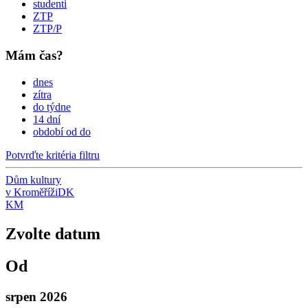
studenti
ZTP
ZTP/P
Mám čas?
dnes
zítra
do týdne
14 dní
období od do
Potvrďte kritéria filtru
Dům kultury
v Kroměříži
DK
KM
Zvolte datum
Od
srpen 2026