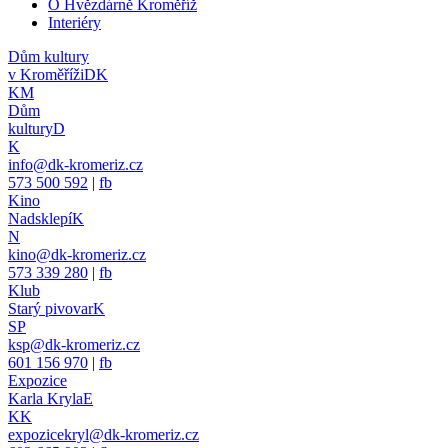
O Hvězdárně Kroměříž
Interiéry
Dům kultury
v Kroměříži
DK
KM
Dům
kultury
D
K
info@dk-kromeriz.cz
573 500 592
|
fb
Kino
Nadsklepí
K
N
kino@dk-kromeriz.cz
573 339 280
|
fb
Klub
Starý pivovar
K
SP
ksp@dk-kromeriz.cz
601 156 970
|
fb
Expozice
Karla Kryla
E
KK
expozicekryl@dk-kromeriz.cz