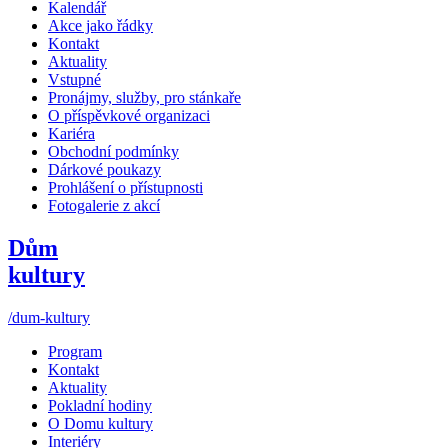
Kalendář
Akce jako řádky
Kontakt
Aktuality
Vstupné
Pronájmy, služby, pro stánkaře
O příspěvkové organizaci
Kariéra
Obchodní podmínky
Dárkové poukazy
Prohlášení o přístupnosti
Fotogalerie z akcí
Dům
kultury
/dum-kultury
Program
Kontakt
Aktuality
Pokladní hodiny
O Domu kultury
Interiéry