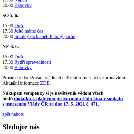
20.00
Bábovky
SO 5
. 6.
15.00
Duše
17.30
Ještě máme čas
20.00
Smolný pich aneb Pitomý porno
NE 6
. 6.
15.00
Duše
17.30
Rytíři spravedlnosti
20.00
Bábovky
Prosíme o dodržování vládních nařízení související s koronavirem.
Aktuální informace
ZDE
.
Nákupem vstupenky si je návštěvník vědom všech
bodů
dodatku k platnému provoznímu řádu kina v souladu
s usnesením Vlády ČR ze dne 17. 5. 2021 č. 471
.
zpět nahoru
Sledujte nás