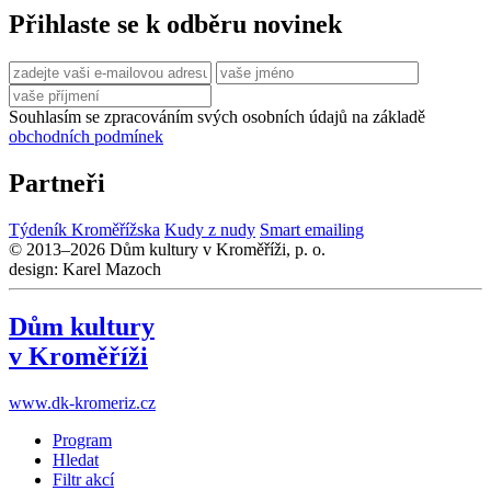
Přihlaste se k odběru novinek
Souhlasím se zpracováním svých osobních údajů na základě
obchodních podmínek
Partneři
Týdeník Kroměřížska
Kudy z nudy
Smart emailing
© 2013–2026 Dům kultury v Kroměříži, p. o.
design: Karel Mazoch
Dům kultury
v Kroměříži
www.dk-kromeriz.cz
Program
Hledat
Filtr akcí