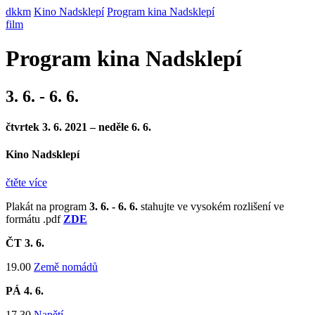
dkkm
Kino Nadsklepí
Program kina Nadsklepí
film
Program kina Nadsklepí
3. 6. - 6. 6.
čtvrtek 3. 6. 2021 – neděle 6. 6.
Kino Nadsklepí
čtěte více
Plakát na program
3. 6. - 6. 6.
stahujte ve vysokém rozlišení ve
formátu .pdf
ZDE
ČT 3
. 6.
19.00
Země nomádů
PÁ 4
. 6.
17.30
Napětí