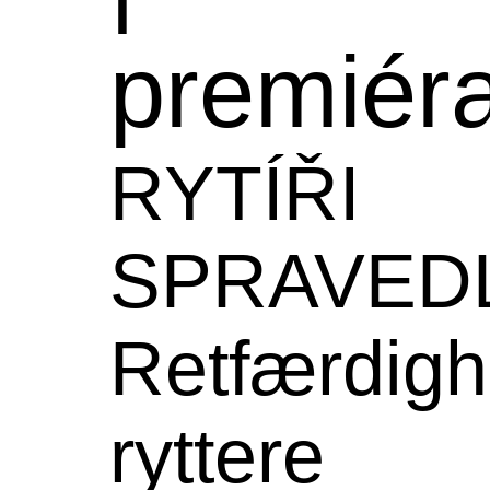
premiér
RYTÍŘI
SPRAVED
Retfærdig
ryttere