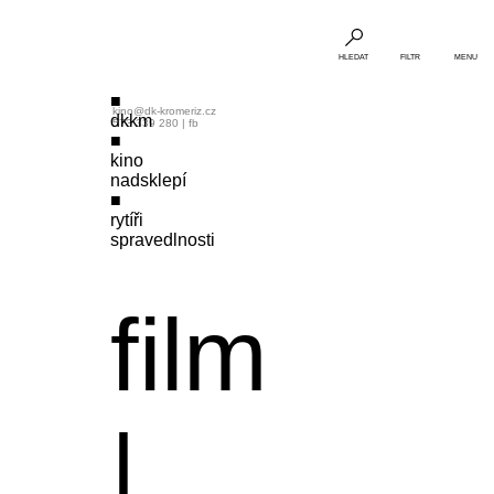
HLEDAT
FILTR
MENU
kino@dk-kromeriz.cz
dkkm
573 339 280
|
fb
kino
nadsklepí
rytíři
spravedlnosti
film
|