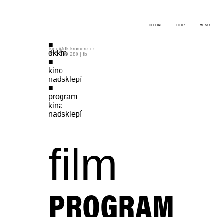
HLEDAT
FILTR
MENU
kino@dk-kromeriz.cz
dkkm
573 339 280
|
fb
kino
nadsklepí
program
kina
nadsklepí
film
PROGRAM