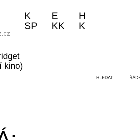
K
E
H
SP
KK
K
z.cz
ridget
í kino)
HLEDAT
ŘÁD
Á: