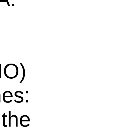
NO)
nes:
the