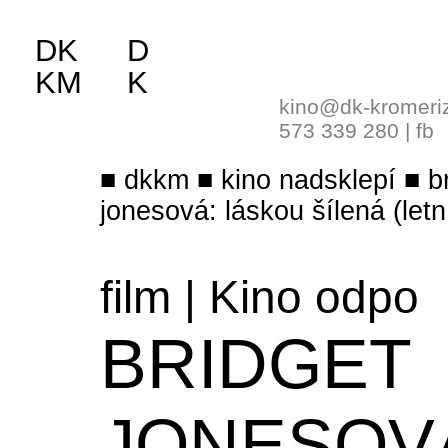
DK
D
KM
K
kino@dk-kromeri
573 339 280
|
fb
dkkm
kino nadsklepí
b
jonesová: láskou šílená (letn
film
|
Kino odpo
BRIDGET
JONESOV