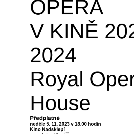
OPERA
V KINĚ 20
2024
Royal Ope
House
Předplatné
neděle 5. 11. 2023 v 18.00 hodin
Kino Nadsklepí