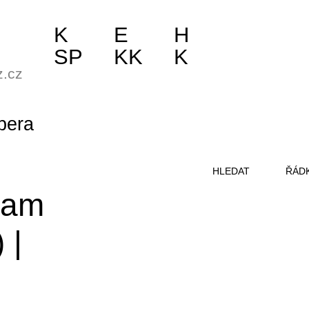
K
E
H
SP
KK
K
z.cz
pera
HLEDAT
ŘÁD
gram
)
|