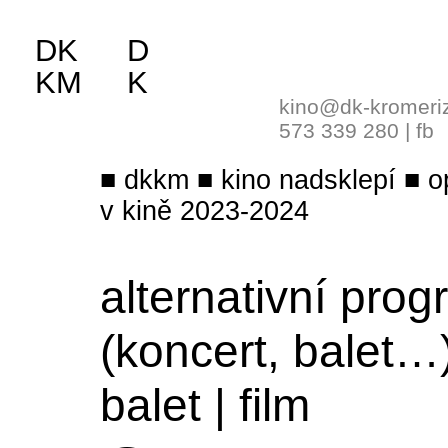
DK
D
KM
K
kino@dk-kromeri
573 339 280
|
fb
dkkm
kino nadsklepí
o
v kině 2023-2024
alternativní pro
(koncert, balet…
balet
|
film