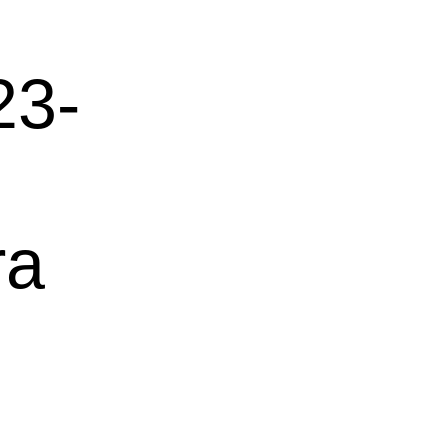
23-
ra