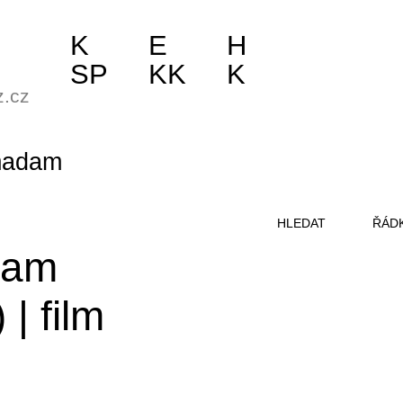
K
E
H
SP
KK
K
z.cz
adam
HLEDAT
ŘÁD
gram
)
|
film