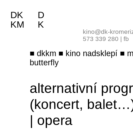
DK
D
KM
K
kino@dk-kromeri
573 339 280
|
fb
dkkm
kino nadsklepí
m
butterfly
alternativní pro
(koncert, balet…
|
opera