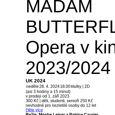
MADAM
BUTTERF
Opera v ki
2023/2024
UK 2024
neděle
28. 4. 2024
18.00
titulky | 2D
(asi 3 hodiny a 15 minut)
v prodeji od 1. září 2023
300 Kč
|
děti, studenti, senioři 250 Kč
nevhodné pro nezletilé osoby do 12 let
čtěte více
Režie: Moshe Leiser a Patrice Caurier