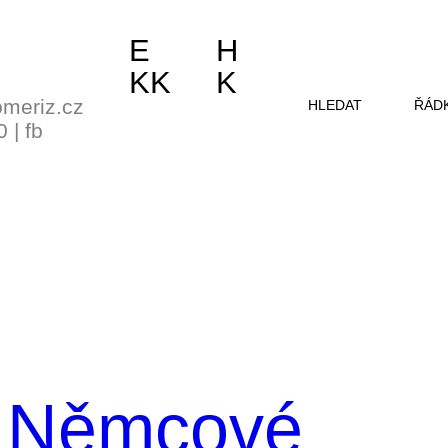
E
H
KK
K
meriz.cz
HLEDAT
ŘÁD
0
|
fb
y Němcové