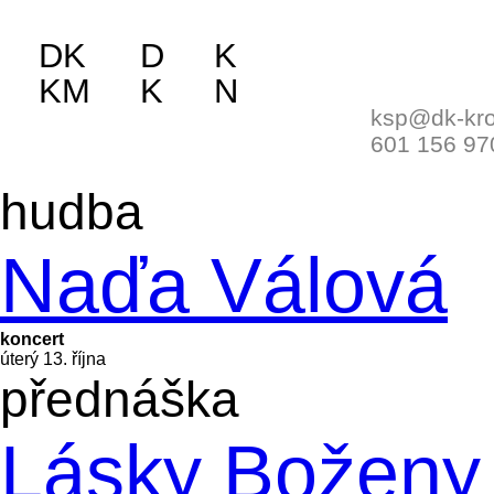
DK
D
K
KM
K
N
ksp@dk-kro
601 156 97
hudba
Naďa Válová
koncert
úterý 13. října
přednáška
KOUPIT
Lásky Božen