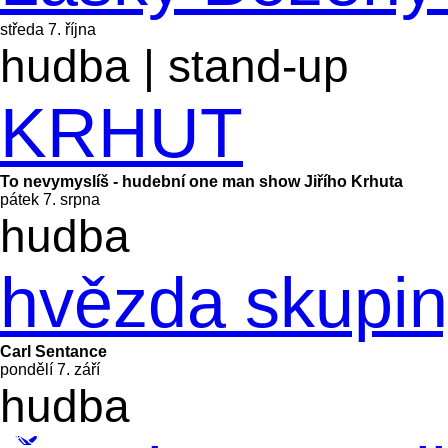
středa 7. října
hudba
|
stand-up
KOUPIT
KRHUT
To nevymyslíš - hudební one man show Jiřího Krhuta
pátek 7. srpna
hudba
KOUPIT
hvězda skupin
Carl Sentance
pondělí 7. září
hudba
KOUPIT