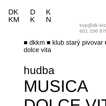
DK
D
K
KM
K
N
ksp@dk-kro
601 156 97
dkkm
klub starý pivovar
dolce vita
hudba
MUSICA
DOLCE VI