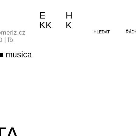
E
H
KK
K
meriz.cz
HLEDAT
ŘÁD
0
|
fb
musica
TA