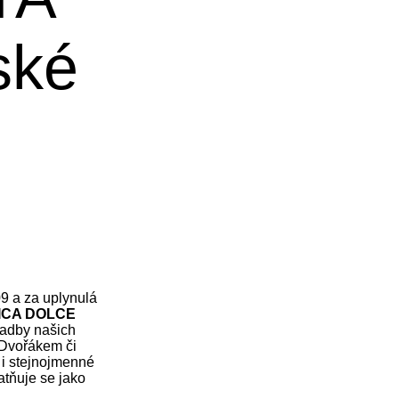
ské
09 a za uplynulá
ICA DOLCE
ladby našich
 Dvořákem či
 i stejnojmenné
atňuje se jako