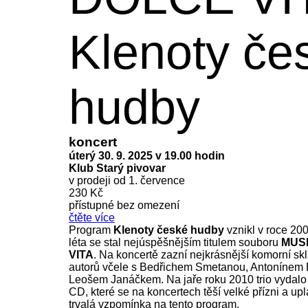
Klenoty če
hudby
koncert
úterý 30. 9. 2025 v 19.00 hodin
Klub Starý pivovar
v prodeji od 1. července
230 Kč
přístupné bez omezení
čtěte více
Program
Klenoty české hudby
vznikl v roce 20
léta se stal nejúspěšnějším titulem souboru
MUS
VITA
. Na koncertě zazní nejkrásnější komorní sk
autorů včele s Bedřichem Smetanou, Antonínem
Leošem Janáčkem. Na jaře roku 2010 trio vydalo
CD, které se na koncertech těší velké přízni a upl
trvalá vzpomínka na tento program.