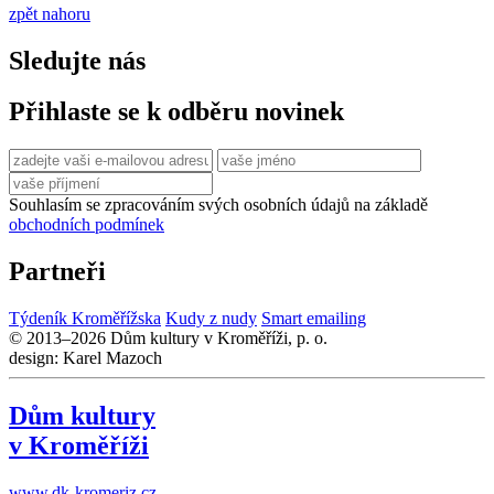
zpět nahoru
Sledujte nás
Přihlaste se k odběru novinek
Souhlasím se zpracováním svých osobních údajů na základě
obchodních podmínek
Partneři
Týdeník Kroměřížska
Kudy z nudy
Smart emailing
© 2013–2026 Dům kultury v Kroměříži, p. o.
design: Karel Mazoch
Dům kultury
v Kroměříži
www.dk-kromeriz.cz