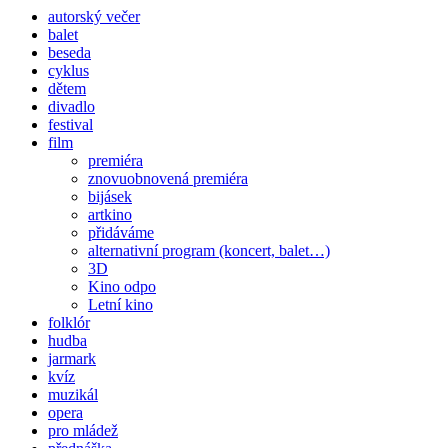
autorský večer
balet
beseda
cyklus
dětem
divadlo
festival
film
premiéra
znovuobnovená premiéra
bijásek
artkino
přidáváme
alternativní program (koncert, balet…)
3D
Kino odpo
Letní kino
folklór
hudba
jarmark
kvíz
muzikál
opera
pro mládež