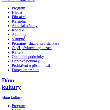
Program
Hledat
Filtr akcí
Kalendář
Akce jako řádky
Kontakt
Aktuality
Vstupné
Pronájmy, služby, pro stánkaře
O příspěvkové organizaci
Kariéra
Obchodní podmínky
Dárkové poukazy
Prohlášení o přístupnosti
Fotogalerie z akcí
Dům
kultury
/dum-kultury
Program