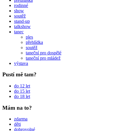
přednáška
rodinné
show
soutěž
stand-up
talkshow
tanec
ples
přehlídka
soutěž
taneční pro dospělé
taneční pro mládež
výstava
Pustí mě tam?
do 12 let
do 15 let
do 18 let
Mám na to?
zdarma
děti
dobrovolné