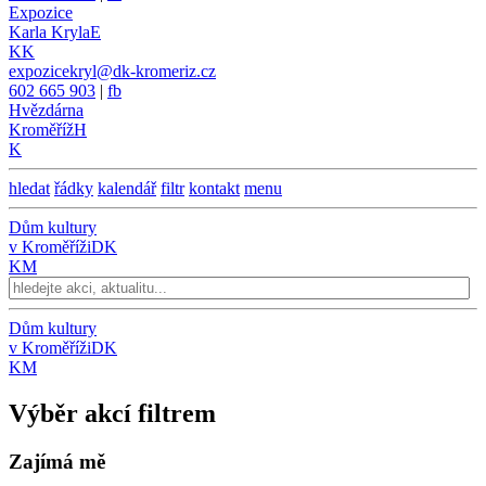
Expozice
Karla Kryla
E
KK
expozicekryl@dk-kromeriz.cz
602 665 903
|
fb
Hvězdárna
Kroměříž
H
K
hledat
řádky
kalendář
filtr
kontakt
menu
Dům kultury
v Kroměříži
DK
KM
Dům kultury
v Kroměříži
DK
KM
Výběr akcí filtrem
Zajímá mě