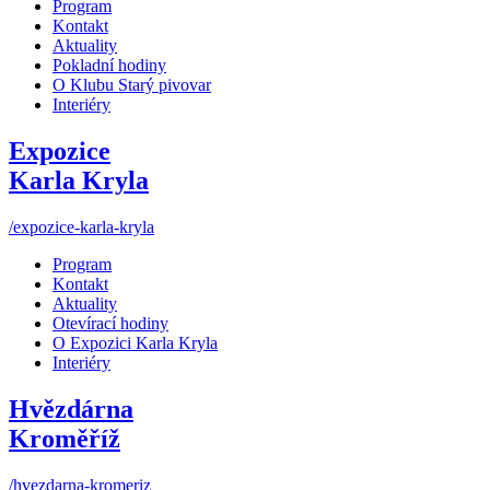
Program
Kontakt
Aktuality
Pokladní hodiny
O Klubu Starý pivovar
Interiéry
Expozice
Karla Kryla
/expozice-karla-kryla
Program
Kontakt
Aktuality
Otevírací hodiny
O Expozici Karla Kryla
Interiéry
Hvězdárna
Kroměříž
/hvezdarna-kromeriz