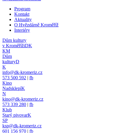
Program
Kontakt
Aktuality
O Hvězdárně Kroměříž
Interiéry
Dům kultury
v Kroměříži
DK
KM
Dům
kultury
D
K
info@dk-kromeriz.cz
573 500 592
|
fb
Kino
Nadsklepí
K
N
kino@dk-kromeriz.cz
573 339 280
|
fb
Klub
Starý pivovar
K
SP
ksp@dk-kromeriz.cz
601 156 970
|
fb