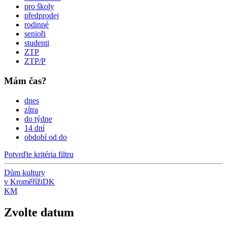
pro školy
předprodej
rodinné
senioři
studenti
ZTP
ZTP/P
Mám čas?
dnes
zítra
do týdne
14 dní
období od do
Potvrďte kritéria filtru
Dům kultury
v Kroměříži
DK
KM
Zvolte datum