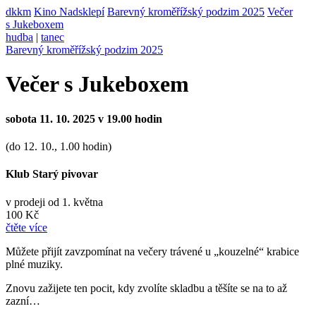
dkkm
Kino Nadsklepí
Barevný kroměřížský podzim 2025
Večer
s Jukeboxem
hudba
|
tanec
Barevný kroměřížský podzim 2025
Večer s Jukeboxem
sobota 11. 10. 2025 v 19.00 hodin
(do 12. 10., 1.00 hodin)
Klub Starý pivovar
v prodeji od 1. května
100 Kč
čtěte více
Můžete přijít zavzpomínat na večery trávené u „kouzelné“ krabice
plné muziky.
Znovu zažijete ten pocit, kdy zvolíte skladbu a těšíte se na to až
zazní…