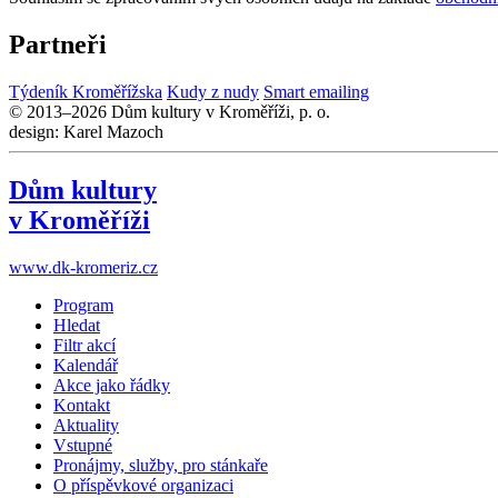
Partneři
Týdeník Kroměřížska
Kudy z nudy
Smart emailing
© 2013–2026 Dům kultury v Kroměříži, p. o.
design: Karel Mazoch
Dům kultury
v Kroměříži
www.dk-kromeriz.cz
Program
Hledat
Filtr akcí
Kalendář
Akce jako řádky
Kontakt
Aktuality
Vstupné
Pronájmy, služby, pro stánkaře
O příspěvkové organizaci