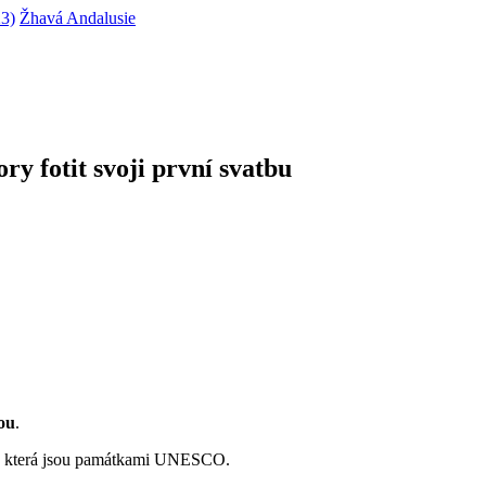
23)
Žhavá Andalusie
ry fotit svoji první svatbu
ou
.
, která jsou památkami UNESCO.