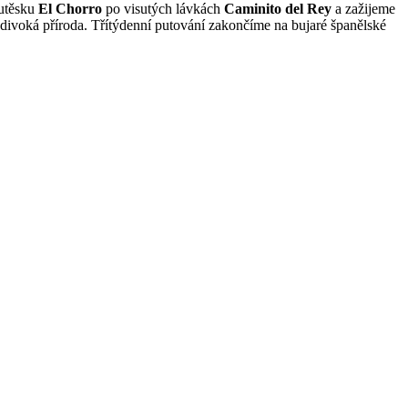
utěsku
El Chorro
po visutých lávkách
Caminito del Rey
a zažijeme
divoká příroda. Třítýdenní putování zakončíme na bujaré španělské