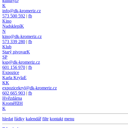
kultury
D
K
info@dk-kromeriz.cz
573 500 592
|
fb
Kino
Nadsklepí
K
N
kino@dk-kromeriz.cz
573 339 280
|
fb
Klub
Starý pivovar
K
SP
ksp@dk-kromeriz.cz
601 156 970
|
fb
Expozice
Karla Kryla
E
KK
expozicekryl@dk-kromeriz.cz
602 665 903
|
fb
Hvězdárna
Kroměříž
H
K
hledat
řádky
kalendář
filtr
kontakt
menu