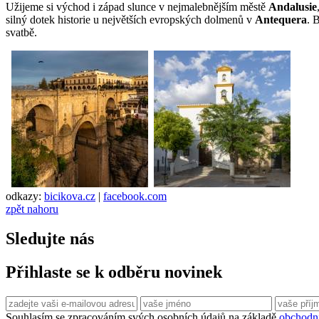
Užijeme si východ i západ slunce v nejmalebnějším městě
Andalusie
silný dotek historie u největších evropských dolmenů v
Antequera
. 
svatbě.
odkazy:
bicikova.cz
|
facebook.com
zpět nahoru
Sledujte nás
Přihlaste se k odběru novinek
Souhlasím se zpracováním svých osobních údajů na základě
obchodn