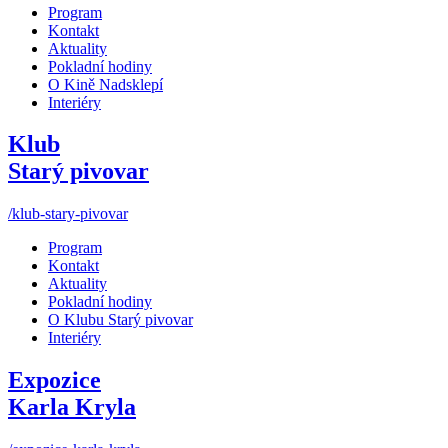
Program
Kontakt
Aktuality
Pokladní hodiny
O Kině Nadsklepí
Interiéry
Klub
Starý pivovar
/klub-stary-pivovar
Program
Kontakt
Aktuality
Pokladní hodiny
O Klubu Starý pivovar
Interiéry
Expozice
Karla Kryla