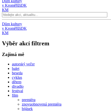
Dům kultury
v Kroměříži
DK
KM
Dům kultury
v Kroměříži
DK
KM
Výběr akcí filtrem
Zajímá mě
autorský večer
balet
beseda
cyklus
dětem
divadlo
festival
film
premiéra
znovuobnovená premiéra
bijásek