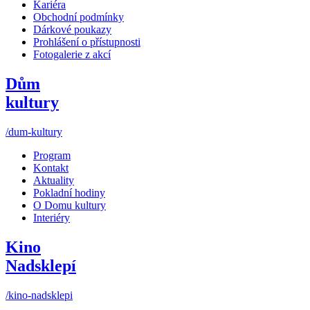
Kariéra
Obchodní podmínky
Dárkové poukazy
Prohlášení o přístupnosti
Fotogalerie z akcí
Dům
kultury
/dum-kultury
Program
Kontakt
Aktuality
Pokladní hodiny
O Domu kultury
Interiéry
Kino
Nadsklepí
/kino-nadsklepi