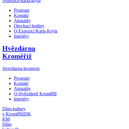
/expozice-karla-kryla
Program
Kontakt
Aktuality
Otevírací hodiny
O Expozici Karla Kryla
Interiéry
Hvězdárna
Kroměříž
/hvezdarna-kromeriz
Program
Kontakt
Aktuality
O Hvězdárně Kroměříž
Interiéry
Dům kultury
v Kroměříži
DK
KM
Dům