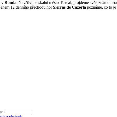
, v
Ronda
. Navštívíme skalní město
Torcal
, projdeme světoznámou so
Během 12 denního přechodu hor
Sierras de Cazorla
poznáme, co to je 
ích podmínek