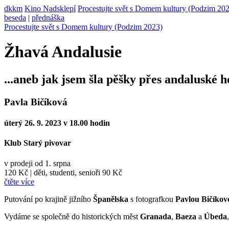
dkkm
Kino Nadsklepí
Procestujte svět s Domem kultury (Podzim 20
beseda
|
přednáška
Procestujte svět s Domem kultury (Podzim 2023)
Žhavá Andalusie
...aneb jak jsem šla pěšky přes andaluské ho
Pavla Bičíková
úterý 26. 9. 2023 v 18.00 hodin
Klub Starý pivovar
v prodeji od 1. srpna
120 Kč
|
děti, studenti, senioři 90 Kč
čtěte více
Putování po krajině jižního
Španělska
s fotografkou
Pavlou Bičíkov
Vydáme se společně do historických měst
Granada
,
Baeza
a
Úbeda