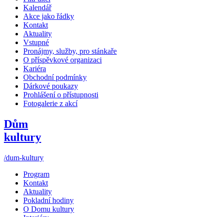
Kalendář
Akce jako řádky
Kontakt
Aktuality
Vstupné
Pronájmy, služby, pro stánkaře
O příspěvkové organizaci
Kariéra
Obchodní podmínky
Dárkové poukazy
Prohlášení o přístupnosti
Fotogalerie z akcí
Dům
kultury
/dum-kultury
Program
Kontakt
Aktuality
Pokladní hodiny
O Domu kultury