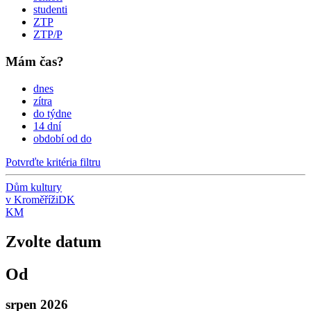
studenti
ZTP
ZTP/P
Mám čas?
dnes
zítra
do týdne
14 dní
období od do
Potvrďte kritéria filtru
Dům kultury
v Kroměříži
DK
KM
Zvolte datum
Od
srpen 2026