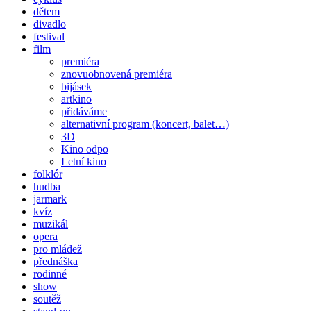
dětem
divadlo
festival
film
premiéra
znovuobnovená premiéra
bijásek
artkino
přidáváme
alternativní program (koncert, balet…)
3D
Kino odpo
Letní kino
folklór
hudba
jarmark
kvíz
muzikál
opera
pro mládež
přednáška
rodinné
show
soutěž