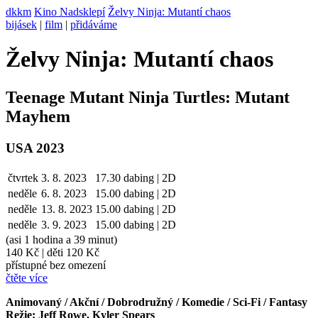
dkkm
Kino Nadsklepí
Želvy Ninja: Mutantí chaos
bijásek
|
film
|
přidáváme
Želvy Ninja: Mutantí chaos
Teenage Mutant Ninja Turtles: Mutant
Mayhem
USA 2023
čtvrtek
3. 8. 2023
17.30
dabing | 2D
neděle
6. 8.
2023
15.00
dabing | 2D
neděle
13. 8.
2023
15.00
dabing | 2D
neděle
3. 9.
2023
15.00
dabing | 2D
(asi 1 hodina a 39 minut)
140 Kč
|
děti 120 Kč
přístupné bez omezení
čtěte více
Animovaný / Akční / Dobrodružný / Komedie / Sci-Fi / Fantasy
Režie: Jeff Rowe, Kyler Spears