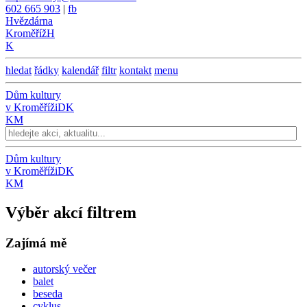
602 665 903
|
fb
Hvězdárna
Kroměříž
H
K
hledat
řádky
kalendář
filtr
kontakt
menu
Dům kultury
v Kroměříži
DK
KM
Dům kultury
v Kroměříži
DK
KM
Výběr akcí filtrem
Zajímá mě
autorský večer
balet
beseda
cyklus