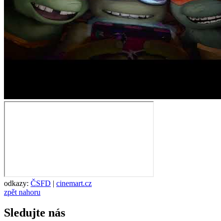
odkazy:
ČSFD
|
cinemart.cz
zpět nahoru
Sledujte nás