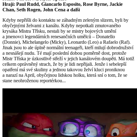
Hrají: Paul Rudd, Giancarlo Esposito, Rose Byrne, Jackie
Chan, Seth Rogen, John Cena a další
Kdyby nepřišli do kontaktu se záhadným zeleným slizem, byli by
obyčejnými želvami z kanálu. Kdyby nepotkali zmutovaného
krysáka Mistra Třísku, nestali by se mistry bojových umění
a jmenovci legendárních renesančních umělců – Donatello
(Donnie), Michelangelo (Micky), Leonardo (Leo) a Rafaelo (Raf).
Jinak jsou to ale úplně normální teenageři, kteří milují dobrodružství
a nesnášejí nudu. Té mají poslední dobou poměrně dost, protože
Mistr Tříska je úzkostlivě střeží v jejich kanálovém doupěti. Má totiž
celkem oprávněný strach, že by je lidi nepřijali. Jenže i sebelepší
opatření má své skuliny a jednou takovou želví kluci proniknou
a narazí na April, obyčejnou lidskou holku, která sní o tom, že se
stane neohroženou reportérkou...