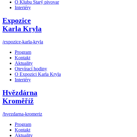
O Klubu Starý pivovar
Interiéry
Expozice
Karla Kryla
/expozice-karla-kryla
Program
Kontakt
Aktuality
Otevírací hodiny
O Expozici Karla Kryla
Interiéry
Hvězdárna
Kroměříž
/hvezdarna-kromeriz
Program
Kontakt
Aktuality