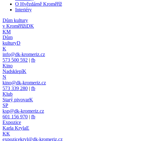
O Hvězdárně Kroměříž
Interiéry
Dům kultury
v Kroměříži
DK
KM
Dům
kultury
D
K
info@dk-kromeriz.cz
573 500 592
|
fb
Kino
Nadsklepí
K
N
kino@dk-kromeriz.cz
573 339 280
|
fb
Klub
Starý pivovar
K
SP
ksp@dk-kromeriz.cz
601 156 970
|
fb
Expozice
Karla Kryla
E
KK
expozicekryl@dk-kromeriz.cz