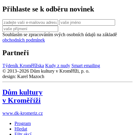
Přihlaste se k odběru novinek
Souhlasím se zpracováním svých osobních údajů na základě
obchodních podmínek
Partneři
Týdeník Kroměřížska
Kudy z nudy
Smart emailing
© 2013–2026 Dům kultury v Kroměříži, p. o.
design: Karel Mazoch
Dům kultury
v Kroměříži
www.dk-kromeriz.cz
Program
Hledat
Filtr akcí