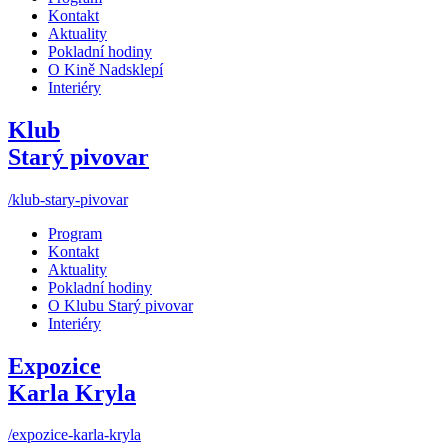
Kontakt
Aktuality
Pokladní hodiny
O Kině Nadsklepí
Interiéry
Klub
Starý pivovar
/klub-stary-pivovar
Program
Kontakt
Aktuality
Pokladní hodiny
O Klubu Starý pivovar
Interiéry
Expozice
Karla Kryla
/expozice-karla-kryla