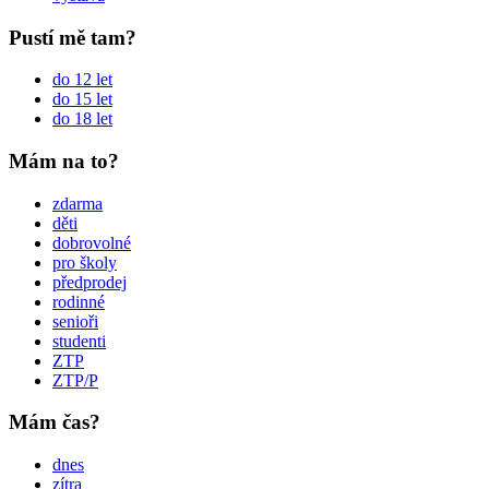
Pustí mě tam?
do 12 let
do 15 let
do 18 let
Mám na to?
zdarma
děti
dobrovolné
pro školy
předprodej
rodinné
senioři
studenti
ZTP
ZTP/P
Mám čas?
dnes
zítra