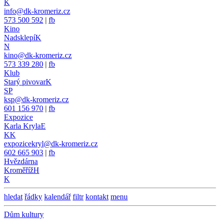
K
info@dk-kromeriz.cz
573 500 592
|
fb
Kino
Nadsklepí
K
N
kino@dk-kromeriz.cz
573 339 280
|
fb
Klub
Starý pivovar
K
SP
ksp@dk-kromeriz.cz
601 156 970
|
fb
Expozice
Karla Kryla
E
KK
expozicekryl@dk-kromeriz.cz
602 665 903
|
fb
Hvězdárna
Kroměříž
H
K
hledat
řádky
kalendář
filtr
kontakt
menu
Dům kultury