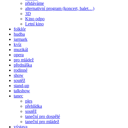
přidáváme
alternativní program (koncert, balet…)
3D
Kino odpo
Letní kino
folklór
hudba
jarmark
kvíz
muzikál
opera
pro mládež
přednáška
rodinné
show
soutěž
stand-up
talkshow
tanec
ples
přehlídka
soutěž
taneční pro dospělé
taneční pro mládež
výstava