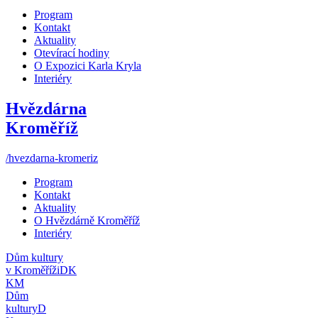
Program
Kontakt
Aktuality
Otevírací hodiny
O Expozici Karla Kryla
Interiéry
Hvězdárna
Kroměříž
/hvezdarna-kromeriz
Program
Kontakt
Aktuality
O Hvězdárně Kroměříž
Interiéry
Dům kultury
v Kroměříži
DK
KM
Dům
kultury
D