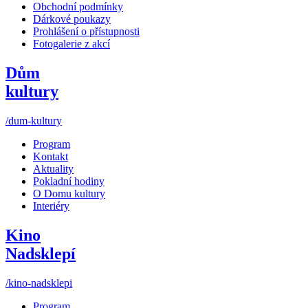
Obchodní podmínky
Dárkové poukazy
Prohlášení o přístupnosti
Fotogalerie z akcí
Dům
kultury
/dum-kultury
Program
Kontakt
Aktuality
Pokladní hodiny
O Domu kultury
Interiéry
Kino
Nadsklepí
/kino-nadsklepi
Program