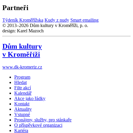
Partneři
Týdeník Kroměřížska
Kudy z nudy
Smart emailing
© 2013–2026 Dům kultury v Kroměříži, p. o.
design: Karel Mazoch
Dům kultury
v Kroměříži
www.dk-kromeriz.cz
Program
Hledat
Filtr akcí
Kalendář
Akce jako řádky
Kontakt
Aktuality
Vstupné
Pronájmy, služby, pro stánkaře
O příspěvkové organizaci
Kariéra