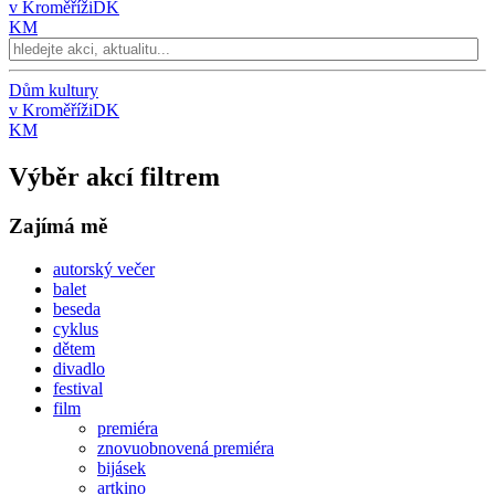
v Kroměříži
DK
KM
Dům kultury
v Kroměříži
DK
KM
Výběr akcí filtrem
Zajímá mě
autorský večer
balet
beseda
cyklus
dětem
divadlo
festival
film
premiéra
znovuobnovená premiéra
bijásek
artkino