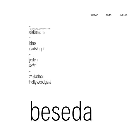
HLEDAT
FILTR
MENU
kino@dk-kromeriz.cz
dkkm
573 339 280
|
fb
kino
nadsklepí
jeden
svět
základna
hollywoodgate
beseda