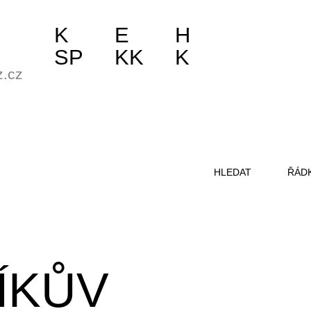
K
E
H
SP
KK
K
z.cz
HLEDAT
ŘÁD
ÍKŮV