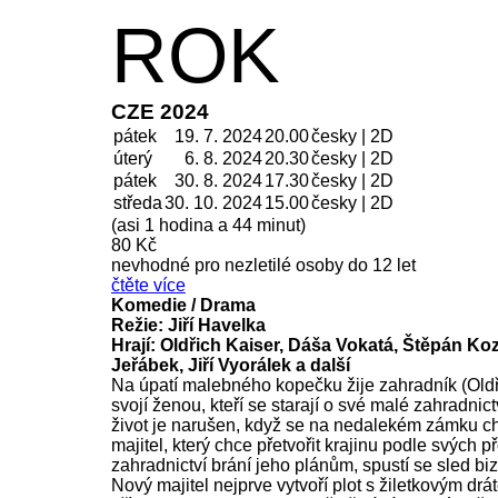
ROK
CZE 2024
pátek
19. 7. 2024
20.00
česky | 2D
úterý
6. 8.
2024
20.30
česky | 2D
pátek
30. 8.
2024
17.30
česky | 2D
středa
30. 10.
2024
15.00
česky | 2D
(asi 1 hodina a 44 minut)
80 Kč
nevhodné pro nezletilé osoby do 12 let
čtěte více
Komedie / Drama
Režie: Jiří Havelka
Hrají: Oldřich Kaiser, Dáša Vokatá, Štěpán K
Jeřábek, Jiří Vyorálek a další
Na úpatí malebného kopečku žije zahradník (Oldř
svojí ženou, kteří se starají o své malé zahradnictv
život je narušen, když se na nedalekém zámku ch
majitel, který chce přetvořit krajinu podle svých 
zahradnictví brání jeho plánům, spustí se sled biz
Nový majitel nejprve vytvoří plot s žiletkovým dr