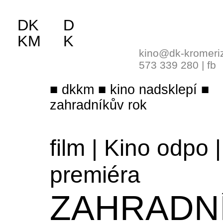
DK
D
KM
K
kino@dk-kromeri
573 339 280
|
fb
dkkm
kino nadsklepí
zahradníkův rok
film
|
Kino odpo
|
premiéra
ZAHRADN