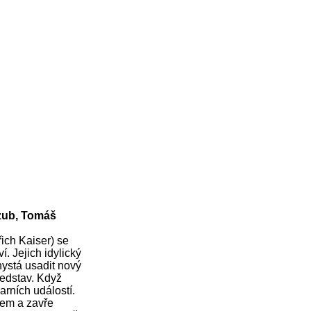
ozub, Tomáš
ich Kaiser) se
í. Jejich idylický
ystá usadit nový
představ. Když
arních událostí.
átem a zavře